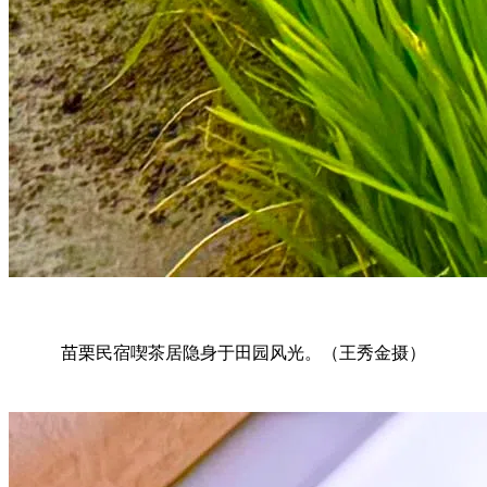
苗栗民宿喫茶居隐身于田园风光。（王秀金摄）