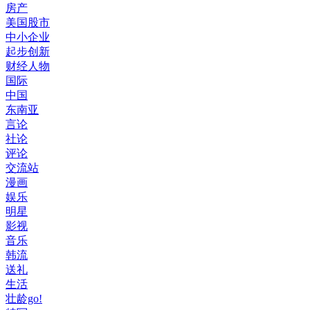
房产
美国股市
中小企业
起步创新
财经人物
国际
中国
东南亚
言论
社论
评论
交流站
漫画
娱乐
明星
影视
音乐
韩流
送礼
生活
壮龄go!