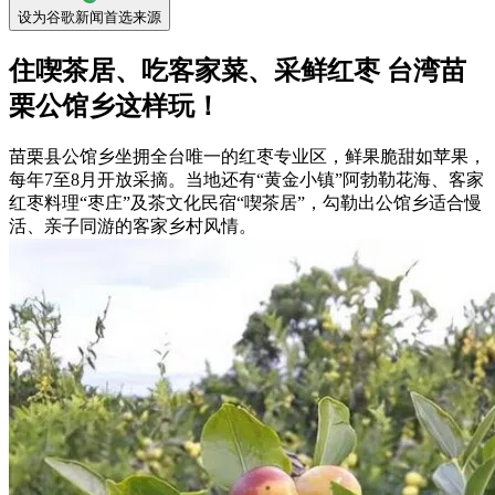
设为谷歌新闻首选来源
住喫茶居、吃客家菜、采鲜红枣 台湾苗
栗公馆乡这样玩！
苗栗县公馆乡坐拥全台唯一的红枣专业区，鲜果脆甜如苹果，
每年7至8月开放采摘。当地还有“黄金小镇”阿勃勒花海、客家
红枣料理“枣庄”及茶文化民宿“喫茶居”，勾勒出公馆乡适合慢
活、亲子同游的客家乡村风情。