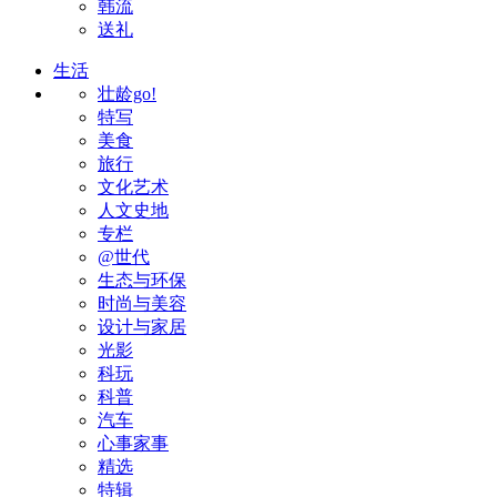
韩流
送礼
生活
壮龄go!
特写
美食
旅行
文化艺术
人文史地
专栏
@世代
生态与环保
时尚与美容
设计与家居
光影
科玩
科普
汽车
心事家事
精选
特辑