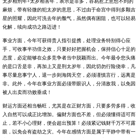
太岁相刑年+太岁相害年，表示是非多，容易惹上意想不到的
麻烦，带有轻微的犯太岁的意思，不过由于命宫中得到多颗吉
星的照耀，因此可洗去年的颓气，虽然偶有困阻，也可以轻易
化解，续向成功之路迈进！
事业方面，今年可获得贵人指引提携，处理业务特别得心应
手，可收事半功倍之效，只要好好把握机会，保持信心十足的
态度，必定能够在众多竞争者当中脱颖而出。今年最令您头痛
的是口舌是非，再加上又是刑太岁年，因此切勿行险侥幸，凡
事尽量息事宁人，退一步则海阔天空，必须谨慎言行，远离是
非。此外，今年在事业方面必须带眼识人，分清敌我，以免因
被人出卖而功败垂成！
财运方面还相当畅旺，尤其是在正财方面，只要多劳多得，收
入自然可以成正比增加。偏财方面也不差，但必须懂得适可而
止，若不小心理财，便会超出预算！必须紧记钱财千万不可露
眼，以免会有盗劫之灾。今年在感情方面是属于平静中带有一