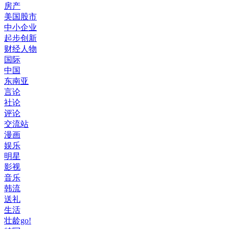
房产
美国股市
中小企业
起步创新
财经人物
国际
中国
东南亚
言论
社论
评论
交流站
漫画
娱乐
明星
影视
音乐
韩流
送礼
生活
壮龄go!