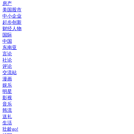
房产
美国股市
中小企业
起步创新
财经人物
国际
中国
东南亚
言论
社论
评论
交流站
漫画
娱乐
明星
影视
音乐
韩流
送礼
生活
壮龄go!