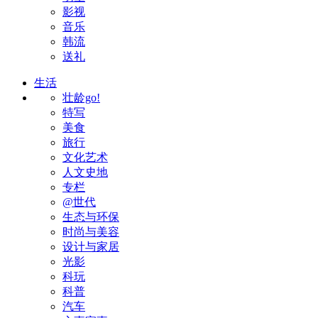
影视
音乐
韩流
送礼
生活
壮龄go!
特写
美食
旅行
文化艺术
人文史地
专栏
@世代
生态与环保
时尚与美容
设计与家居
光影
科玩
科普
汽车