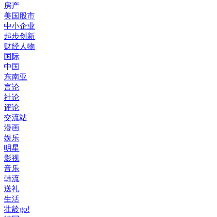
房产
美国股市
中小企业
起步创新
财经人物
国际
中国
东南亚
言论
社论
评论
交流站
漫画
娱乐
明星
影视
音乐
韩流
送礼
生活
壮龄go!