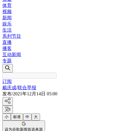
体育
视频
新闻
娱乐
生活
系列节目
直播
播客
互动新闻
专题
订阅
戴庆成
/
联合早报
发布
/
2021年12月14日 05:00
小
标准
中
大
设为谷歌新闻首选来源