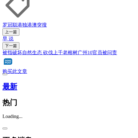
罗冠聪
港独
港澳突搜
上一篇
早 说
下一篇
被指破坏自然生态 砍伐上千老榕树广州10官员被问责
购买此文章
最新
热门
Loading...