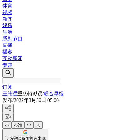
体育
视频
新闻
娱乐
生活
系列节目
直播
播客
互动新闻
专题
订阅
王纬温
重庆特派员
/
联合早报
发布
/
2022年3月30日 05:00
小
标准
中
大
设为谷歌新闻首选来源