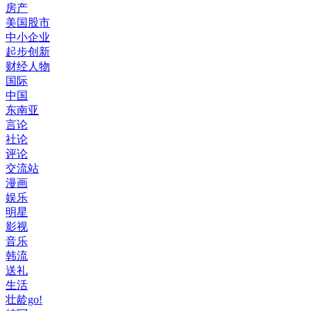
房产
美国股市
中小企业
起步创新
财经人物
国际
中国
东南亚
言论
社论
评论
交流站
漫画
娱乐
明星
影视
音乐
韩流
送礼
生活
壮龄go!