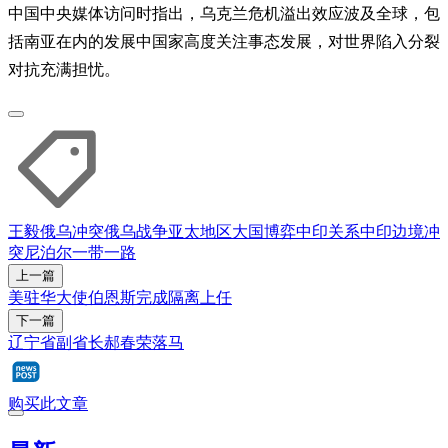
中国中央媒体访问时指出，乌克兰危机溢出效应波及全球，包
括南亚在内的发展中国家高度关注事态发展，对世界陷入分裂
对抗充满担忧。
王毅
俄乌冲突
俄乌战争
亚太地区
大国博弈
中印关系
中印边境冲
突
尼泊尔
一带一路
上一篇
美驻华大使伯恩斯完成隔离上任
下一篇
辽宁省副省长郝春荣落马
购买此文章