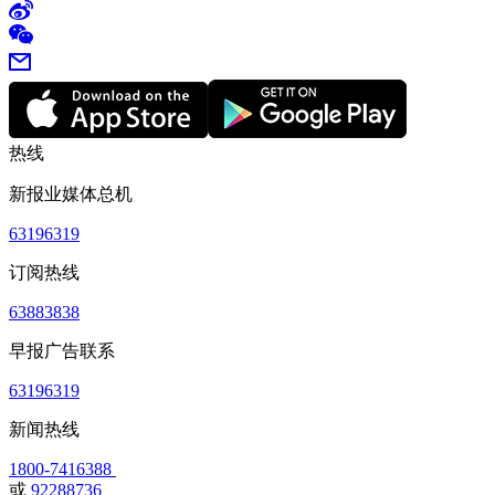
热线
新报业媒体总机
63196319
订阅热线
63883838
早报广告联系
63196319
新闻热线
1800-7416388
或
92288736