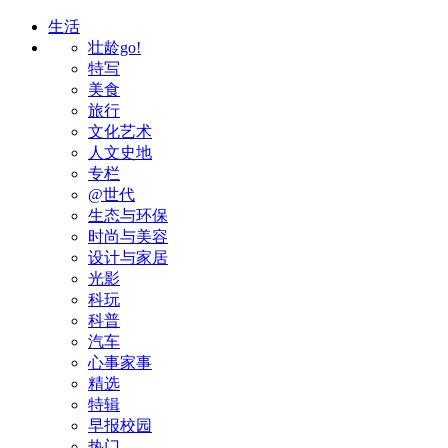
生活
壮龄go!
特写
美食
旅行
文化艺术
人文史地
专栏
@世代
生态与环保
时尚与美容
设计与家居
光影
科玩
科普
汽车
心事家事
精选
特辑
早报校园
热门