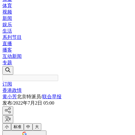
体育
视频
新闻
娱乐
生活
系列节目
直播
播客
互动新闻
专题
订阅
香港政情
黄小芳
北京特派员
/
联合早报
发布
/
2022年7月2日 05:00
小
标准
中
大