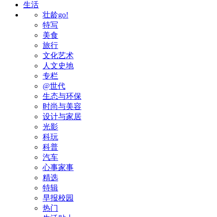
生活
壮龄go!
特写
美食
旅行
文化艺术
人文史地
专栏
@世代
生态与环保
时尚与美容
设计与家居
光影
科玩
科普
汽车
心事家事
精选
特辑
早报校园
热门