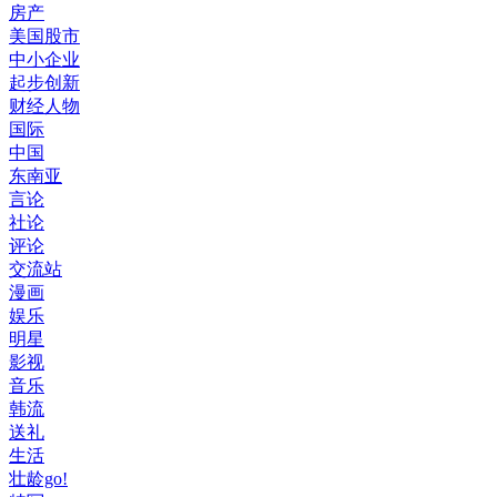
房产
美国股市
中小企业
起步创新
财经人物
国际
中国
东南亚
言论
社论
评论
交流站
漫画
娱乐
明星
影视
音乐
韩流
送礼
生活
壮龄go!