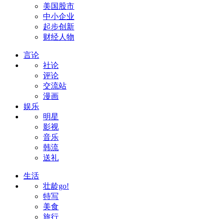
美国股市
中小企业
起步创新
财经人物
言论
社论
评论
交流站
漫画
娱乐
明星
影视
音乐
韩流
送礼
生活
壮龄go!
特写
美食
旅行