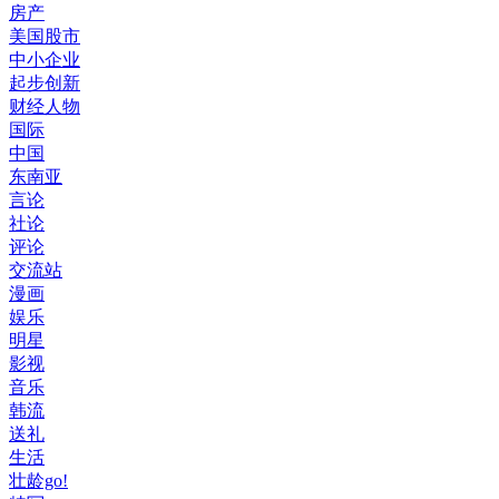
房产
美国股市
中小企业
起步创新
财经人物
国际
中国
东南亚
言论
社论
评论
交流站
漫画
娱乐
明星
影视
音乐
韩流
送礼
生活
壮龄go!