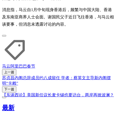
消息指，马云自1月中旬现身香港后，频繁与中国大陆、香港
及东南亚商界人士会面。谢国民父子近日飞往香港，与马云相
谈要事，但消息未透露讨论的内容。
马云
阿里巴巴
春节
上一篇
苏贞昌内阁总辞成员约八成留任 学者：蔡英文主导新内阁摆
明“卡赖”
下一篇
【东谈西论】美国新任议长麦卡锡也要访台，两岸再掀波澜？
最新