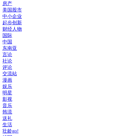
房产
美国股市
中小企业
起步创新
财经人物
国际
中国
东南亚
言论
社论
评论
交流站
漫画
娱乐
明星
影视
音乐
韩流
送礼
生活
壮龄go!