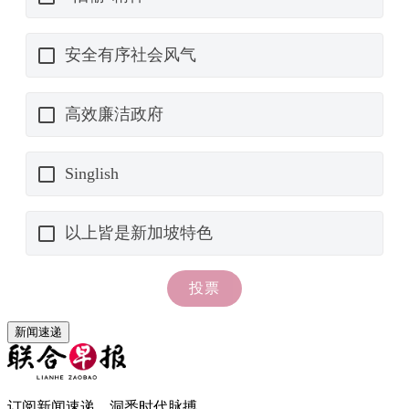
新闻速递
订阅新闻速递，洞悉时代脉搏。