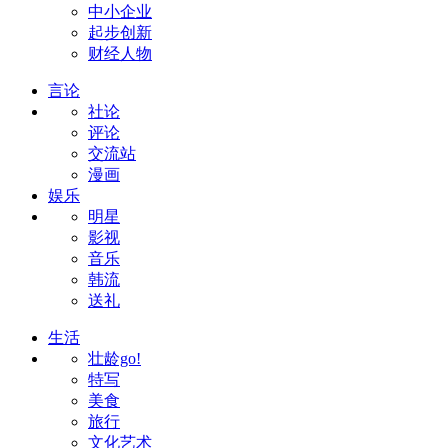
中小企业
起步创新
财经人物
言论
社论
评论
交流站
漫画
娱乐
明星
影视
音乐
韩流
送礼
生活
壮龄go!
特写
美食
旅行
文化艺术