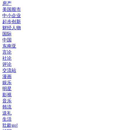
房产
美国股市
中小企业
起步创新
财经人物
国际
中国
东南亚
言论
社论
评论
交流站
漫画
娱乐
明星
影视
音乐
韩流
送礼
生活
壮龄go!