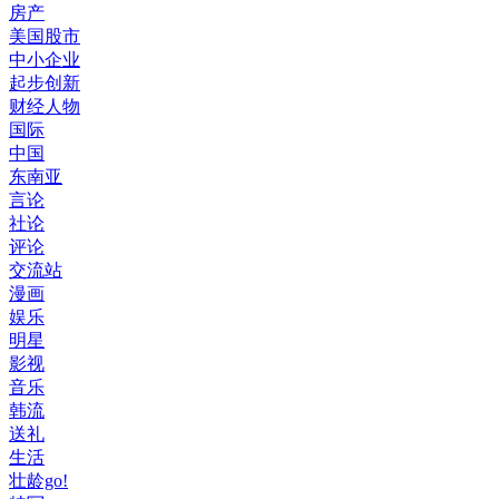
房产
美国股市
中小企业
起步创新
财经人物
国际
中国
东南亚
言论
社论
评论
交流站
漫画
娱乐
明星
影视
音乐
韩流
送礼
生活
壮龄go!