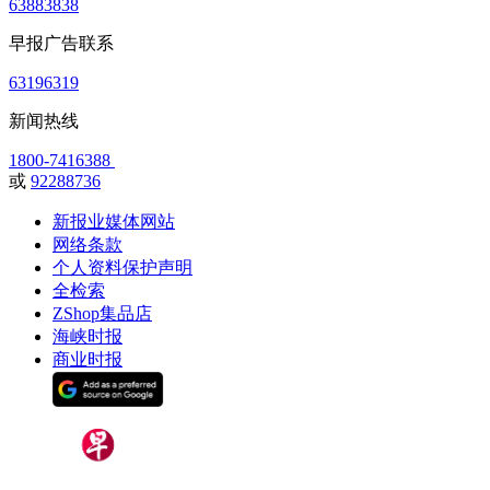
63883838
早报广告联系
63196319
新闻热线
1800-7416388
或
92288736
新报业媒体网站
网络条款
个人资料保护声明
全检索
ZShop集品店
海峡时报
商业时报