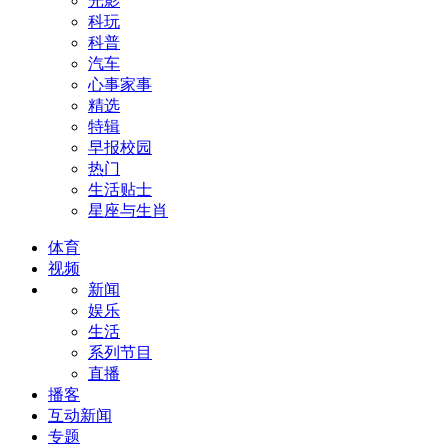
光影
科玩
科普
汽车
心事家事
精选
特辑
早报校园
热门
生活贴士
星座与生肖
体育
视频
新闻
娱乐
生活
系列节目
直播
播客
互动新闻
专题