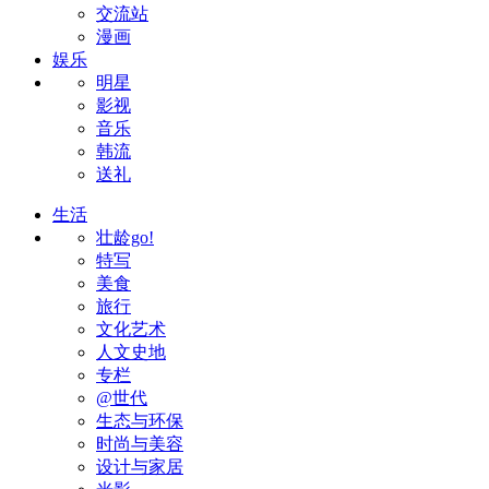
交流站
漫画
娱乐
明星
影视
音乐
韩流
送礼
生活
壮龄go!
特写
美食
旅行
文化艺术
人文史地
专栏
@世代
生态与环保
时尚与美容
设计与家居