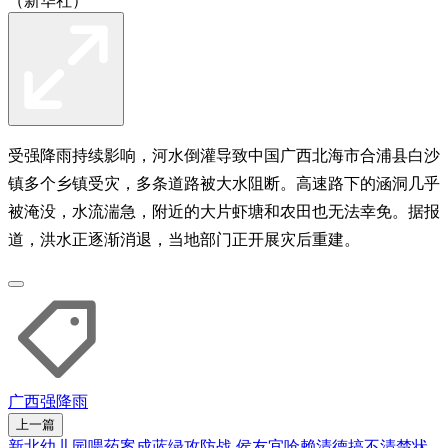
（新华社）
受强降雨持续影响，河水倒灌导致中国广西北海市合浦县白沙
镇多个乡镇受灾，多条道路被大水阻断。高速路下的涵洞几乎
被淹没，水流湍急，附近的大片虾塘和农田也无法幸免。据报
道，洪水正逐渐消退，当地部门正开展灾后重建。
广西
强降雨
上一篇
新北幼儿园喂药案成蓝绿攻防战 侯友宜呛赖清德搞不清楚状