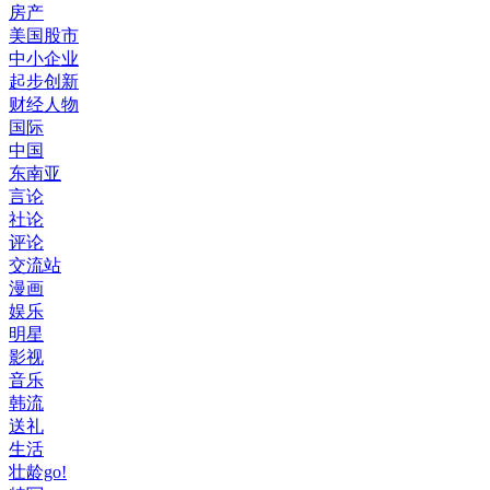
房产
美国股市
中小企业
起步创新
财经人物
国际
中国
东南亚
言论
社论
评论
交流站
漫画
娱乐
明星
影视
音乐
韩流
送礼
生活
壮龄go!