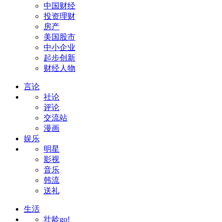
中国财经
投资理财
房产
美国股市
中小企业
起步创新
财经人物
言论
社论
评论
交流站
漫画
娱乐
明星
影视
音乐
韩流
送礼
生活
壮龄go!