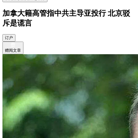
加拿大籍高管指中共主导亚投行 北京驳
斥是谎言
订户
赠阅文章