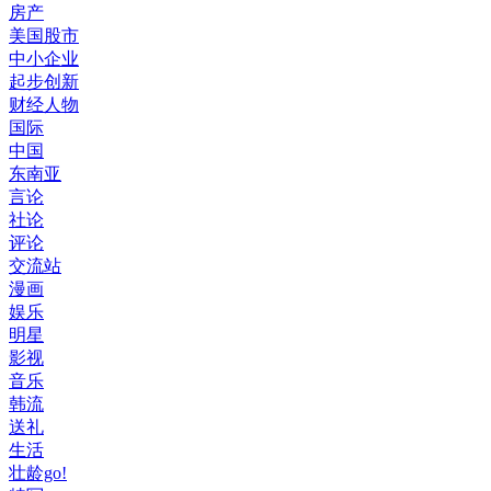
房产
美国股市
中小企业
起步创新
财经人物
国际
中国
东南亚
言论
社论
评论
交流站
漫画
娱乐
明星
影视
音乐
韩流
送礼
生活
壮龄go!