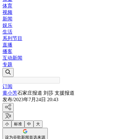
体育
视频
新闻
娱乐
生活
系列节目
直播
播客
互动新闻
专题
订阅
黄小芳
石家庄报道 刘莎 支援报道
发布
/
2023年7月24日 20:43
小
标准
中
大
设为谷歌新闻首选来源