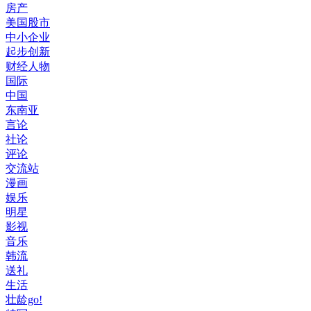
房产
美国股市
中小企业
起步创新
财经人物
国际
中国
东南亚
言论
社论
评论
交流站
漫画
娱乐
明星
影视
音乐
韩流
送礼
生活
壮龄go!