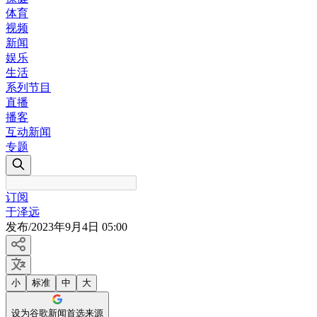
体育
视频
新闻
娱乐
生活
系列节目
直播
播客
互动新闻
专题
订阅
于泽远
发布
/
2023年9月4日 05:00
小
标准
中
大
设为谷歌新闻首选来源