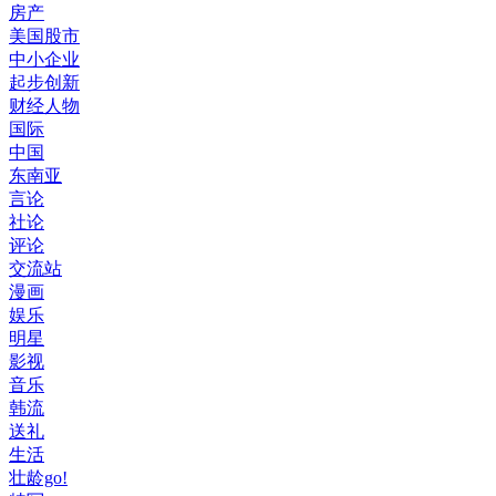
房产
美国股市
中小企业
起步创新
财经人物
国际
中国
东南亚
言论
社论
评论
交流站
漫画
娱乐
明星
影视
音乐
韩流
送礼
生活
壮龄go!