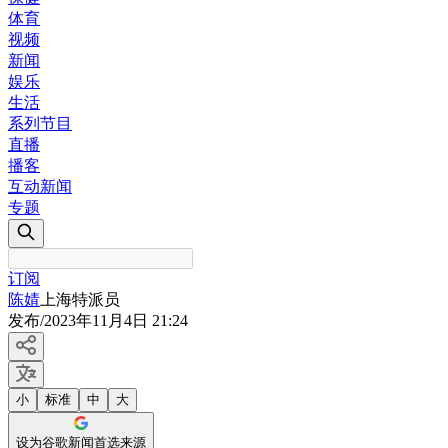
体育
视频
新闻
娱乐
生活
系列节目
直播
播客
互动新闻
专题
订阅
陈婧
上海特派员
发布
/
2023年11月4日 21:24
小
标准
中
大
设为谷歌新闻首选来源