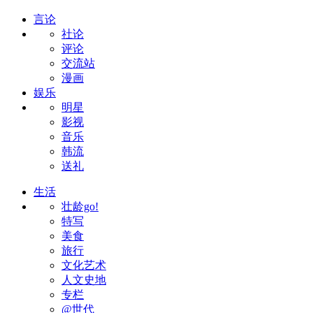
言论
社论
评论
交流站
漫画
娱乐
明星
影视
音乐
韩流
送礼
生活
壮龄go!
特写
美食
旅行
文化艺术
人文史地
专栏
@世代