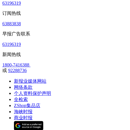
63196319
订阅热线
63883838
早报广告联系
63196319
新闻热线
1800-7416388
或
92288736
新报业媒体网站
网络条款
个人资料保护声明
全检索
ZShop集品店
海峡时报
商业时报