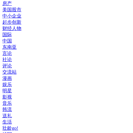
房产
美国股市
中小企业
起步创新
财经人物
国际
中国
东南亚
言论
社论
评论
交流站
漫画
娱乐
明星
影视
音乐
韩流
送礼
生活
壮龄go!