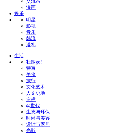
交流站
漫画
娱乐
明星
影视
音乐
韩流
送礼
生活
壮龄go!
特写
美食
旅行
文化艺术
人文史地
专栏
@世代
生态与环保
时尚与美容
设计与家居
光影