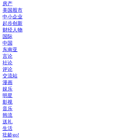
房产
美国股市
中小企业
起步创新
财经人物
国际
中国
东南亚
言论
社论
评论
交流站
漫画
娱乐
明星
影视
音乐
韩流
送礼
生活
壮龄go!