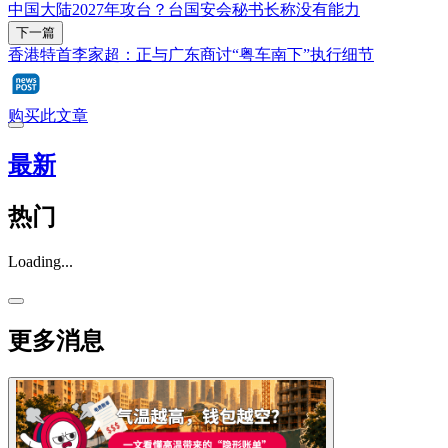
中国大陆2027年攻台？台国安会秘书长称没有能力
下一篇
香港特首李家超：正与广东商讨“粤车南下”执行细节
购买此文章
最新
热门
Loading...
更多消息