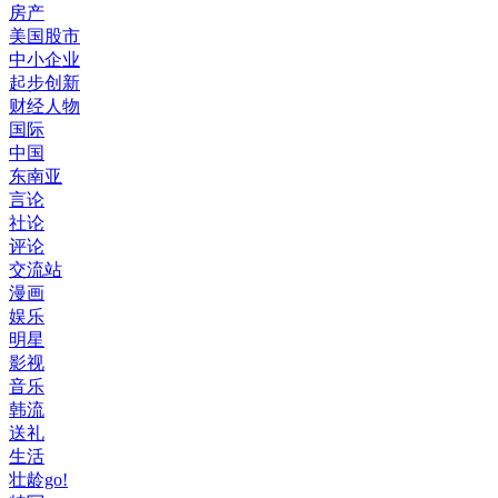
房产
美国股市
中小企业
起步创新
财经人物
国际
中国
东南亚
言论
社论
评论
交流站
漫画
娱乐
明星
影视
音乐
韩流
送礼
生活
壮龄go!