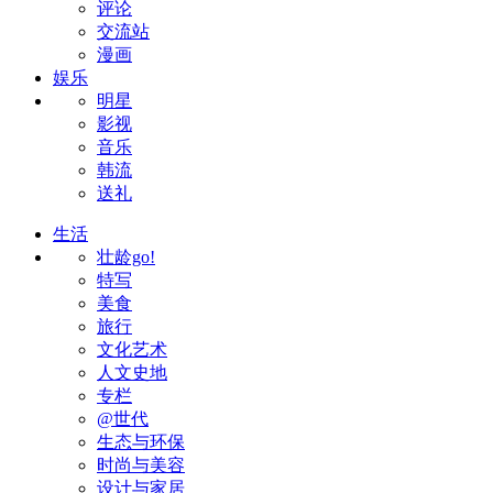
评论
交流站
漫画
娱乐
明星
影视
音乐
韩流
送礼
生活
壮龄go!
特写
美食
旅行
文化艺术
人文史地
专栏
@世代
生态与环保
时尚与美容
设计与家居