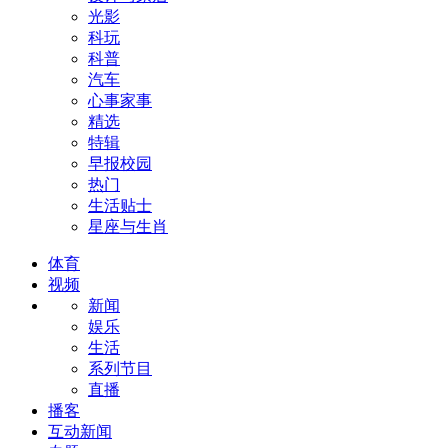
光影
科玩
科普
汽车
心事家事
精选
特辑
早报校园
热门
生活贴士
星座与生肖
体育
视频
新闻
娱乐
生活
系列节目
直播
播客
互动新闻