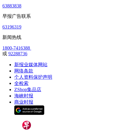
63883838
早报广告联系
63196319
新闻热线
1800-7416388
或
92288736
新报业媒体网站
网络条款
个人资料保护声明
全检索
ZShop集品店
海峡时报
商业时报