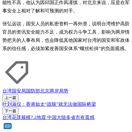
能性不高，他认为因邱国正作风谨慎，对北京来说，应是在军
事安全上相对了解和可预测的对手。
张弘远说，国安人员的私密资料一再外泄，说明台湾维护高阶
官员的资讯安全能力不足，成为权力斗争工具，影响为两岸情
势把关的人事布局，也会降低其他国家对台湾的国安和军政体
系的信任感，必须加紧改善国安体系“螺丝松掉”的负面观感。
台湾
国安局
国防部
北京
两岸局势
上一篇
叶刘淑仪：香港如太“战狼”就无法做国际桥梁
下一篇
台湾花莲规模7.2地震 中国大陆多省市有震感