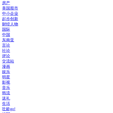
房产
美国股市
中小企业
起步创新
财经人物
国际
中国
东南亚
言论
社论
评论
交流站
漫画
娱乐
明星
影视
音乐
韩流
送礼
生活
壮龄go!