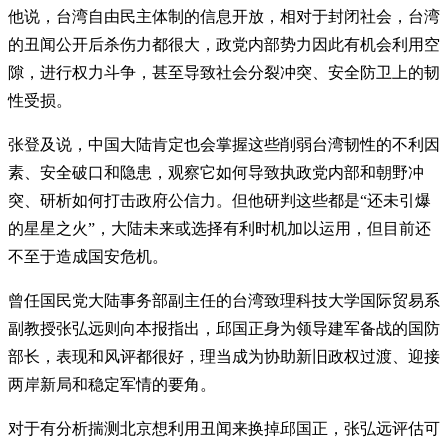
他说，台湾自由民主体制的信息开放，相对于封闭社会，台湾
的丑闻公开后杀伤力都很大，政党内部势力因此有机会利用空
隙，进行权力斗争，甚至导致社会分裂冲突、安全防卫上的韧
性受损。
张登及说，中国大陆肯定也会掌握这些削弱台湾韧性的不利因
素、安全破口和隐患，观察它如何导致执政党内部和朝野冲
突、研析如何打击政府公信力。但他研判这些都是“还未引爆
的星星之火”，大陆未来或选择有利时机加以运用，但目前还
不至于造成国安危机。
曾任国民党大陆事务部副主任的台湾致理科技大学国际贸易系
副教授张弘远则向本报指出，邱国正身为领导建军备战的国防
部长，表现和风评都很好，理当成为协助新旧政权过渡、迎接
两岸新局和稳定军情的要角。
对于有分析揣测北京想利用丑闻来换掉邱国正，张弘远评估可