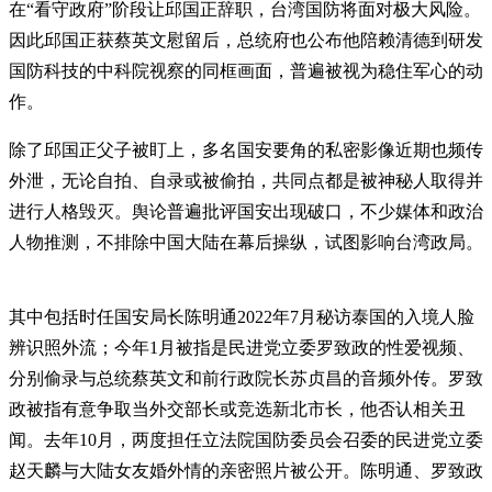
在“看守政府”阶段让邱国正辞职，台湾国防将面对极大风险。
因此邱国正获蔡英文慰留后，总统府也公布他陪赖清德到研发
国防科技的中科院视察的同框画面，普遍被视为稳住军心的动
作。
除了邱国正父子被盯上，多名国安要角的私密影像近期也频传
外泄，无论自拍、自录或被偷拍，共同点都是被神秘人取得并
进行人格毁灭。舆论普遍批评国安出现破口，不少媒体和政治
人物推测，不排除中国大陆在幕后操纵，试图影响台湾政局。
其中包括时任国安局长陈明通2022年7月秘访泰国的入境人脸
辨识照外流；今年1月被指是民进党立委罗致政的性爱视频、
分别偷录与总统蔡英文和前行政院长苏贞昌的音频外传。罗致
政被指有意争取当外交部长或竞选新北市长，他否认相关丑
闻。去年10月，两度担任立法院国防委员会召委的民进党立委
赵天麟与大陆女友婚外情的亲密照片被公开。陈明通、罗致政