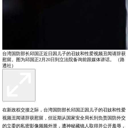
台湾国防部长邱国正近日因儿子的召妓和性爱视频丑闻请辞获
慰留。图为邱国正2月20日到立法院备询前跟媒体讲话。 （路
透社）
在新政权交接之际，台湾国防部长邱国正因儿子的召妓和性爱
视频丑闻请辞获慰留，但近期从国家安全局长到负责国防外交
的立委的私密影像频频外泄，遭神秘藏镜人取得并公开羞辱，