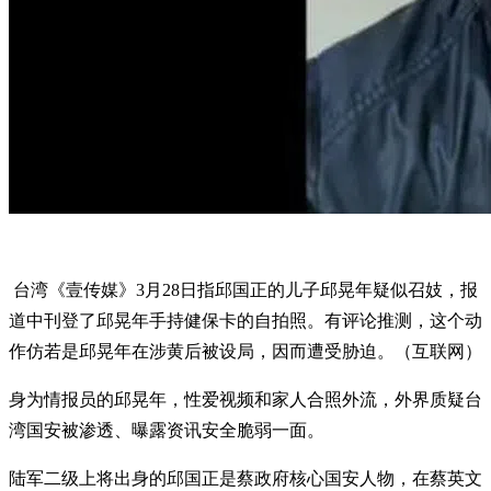
台湾《壹传媒》3月28日指邱国正的儿子邱晃年疑似召妓，报
道中刊登了邱晃年手持健保卡的自拍照。有评论推测，这个动
作仿若是邱晃年在涉黄后被设局，因而遭受胁迫。（互联网）
身为情报员的邱晃年，性爱视频和家人合照外流，外界质疑台
湾国安被渗透、曝露资讯安全脆弱一面。
陆军二级上将出身的邱国正是蔡政府核心国安人物，在蔡英文