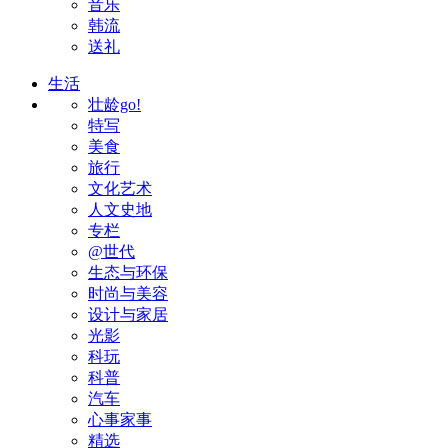
音乐
韩流
送礼
生活
壮龄go!
特写
美食
旅行
文化艺术
人文史地
专栏
@世代
生态与环保
时尚与美容
设计与家居
光影
科玩
科普
汽车
心事家事
精选