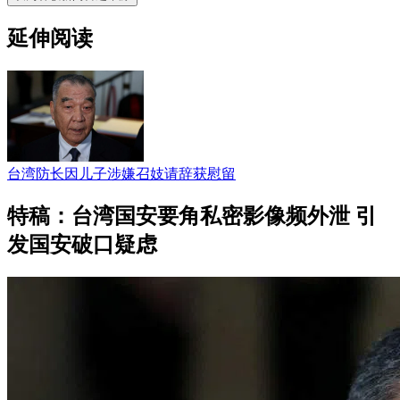
延伸阅读
台湾防长因儿子涉嫌召妓请辞获慰留
特稿：台湾国安要角私密影像频外泄 引
发国安破口疑虑