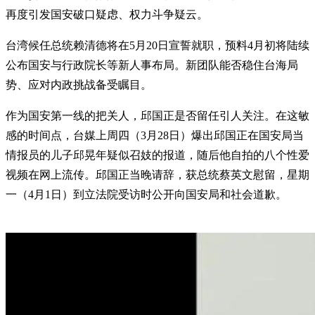
再度引发国安破口疑虑、权力斗争疑云。
台湾候任总统赖清德将在5月20日宣誓就职，预料4月初将陆续
公布国安与行政院长等新人事布局。新团队能否稳住台海局
势、应对内政挑战备受瞩目。
作为国安第一线的把关人，邱国正是否留任引人关注。在这敏
感的时间点，台媒上周四（3月28日）爆出邱国正在国安局当
情报员的儿子邱晃年疑似召妓的报道，随后他自拍的八个性爱
视频在网上流传。邱国正当晚请辞，获总统蔡英文慰留，星期
一（4月1日）到立法院受访时公开向国安局和社会道歉。