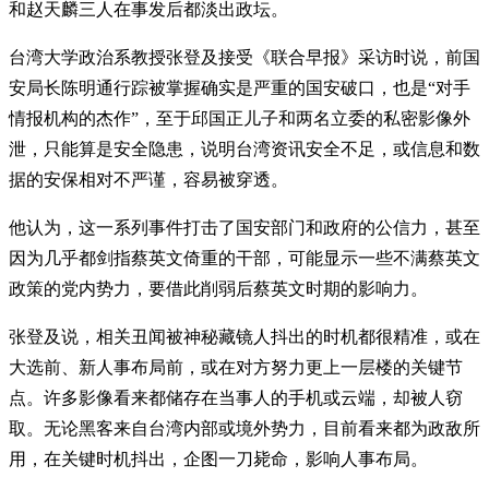
和赵天麟三人在事发后都淡出政坛。
台湾大学政治系教授张登及接受《联合早报》采访时说，前国
安局长陈明通行踪被掌握确实是严重的国安破口，也是“对手
情报机构的杰作”，至于邱国正儿子和两名立委的私密影像外
泄，只能算是安全隐患，说明台湾资讯安全不足，或信息和数
据的安保相对不严谨，容易被穿透。
他认为，这一系列事件打击了国安部门和政府的公信力，甚至
因为几乎都剑指蔡英文倚重的干部，可能显示一些不满蔡英文
政策的党内势力，要借此削弱后蔡英文时期的影响力。
张登及说，相关丑闻被神秘藏镜人抖出的时机都很精准，或在
大选前、新人事布局前，或在对方努力更上一层楼的关键节
点。许多影像看来都储存在当事人的手机或云端，却被人窃
取。无论黑客来自台湾内部或境外势力，目前看来都为政敌所
用，在关键时机抖出，企图一刀毙命，影响人事布局。