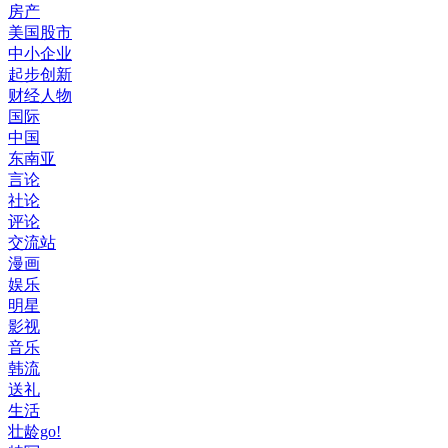
房产
美国股市
中小企业
起步创新
财经人物
国际
中国
东南亚
言论
社论
评论
交流站
漫画
娱乐
明星
影视
音乐
韩流
送礼
生活
壮龄go!