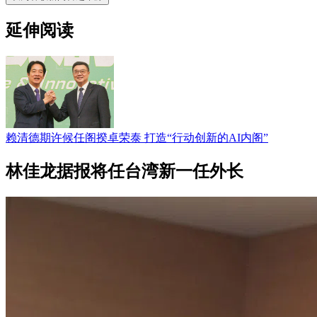
延伸阅读
赖清德期许候任阁揆卓荣泰 打造“行动创新的AI内阁”
林佳龙据报将任台湾新一任外长