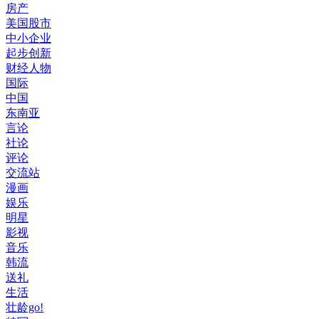
房产
美国股市
中小企业
起步创新
财经人物
国际
中国
东南亚
言论
社论
评论
交流站
漫画
娱乐
明星
影视
音乐
韩流
送礼
生活
壮龄go!