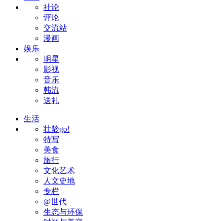
社论
评论
交流站
漫画
娱乐
明星
影视
音乐
韩流
送礼
生活
壮龄go!
特写
美食
旅行
文化艺术
人文史地
专栏
@世代
生态与环保