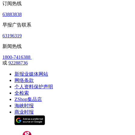
订阅热线
63883838
早报广告联系
63196319
新闻热线
1800-7416388
或
92288736
新报业媒体网站
网络条款
个人资料保护声明
全检索
ZShop集品店
海峡时报
商业时报