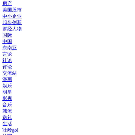
房产
美国股市
中小企业
起步创新
财经人物
国际
中国
东南亚
言论
社论
评论
交流站
漫画
娱乐
明星
影视
音乐
韩流
送礼
生活
壮龄go!