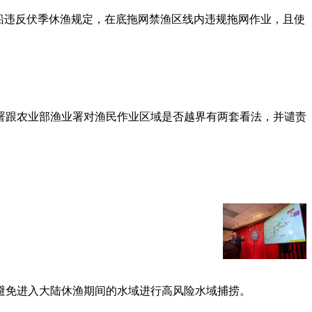
该船违反伏季休渔规定，在底拖网禁渔区线内违规拖网作业，且使
署跟农业部渔业署对渔民作业区域是否越界有两套看法，并谴责
避免进入大陆休渔期间的水域进行高风险水域捕捞。