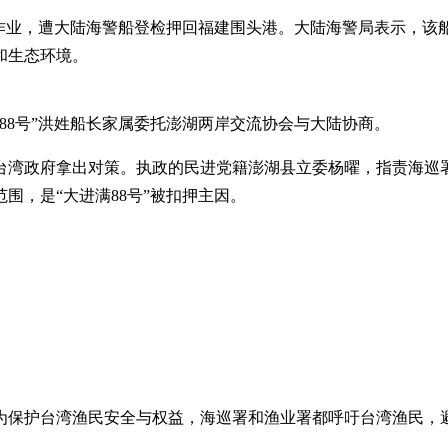
外海作业，遭大陆海警船登检押回福建围头港。大陆海警局表示，
和生态环境。
满88号”洪姓船长家属委托澎湖两岸交流协会与大陆协商。
台湾政府拿出对策。执政的民进党籍澎湖县立委杨曜，指责海巡
围，是“大进满88号”被扣押主因。
为保护台湾渔民安全与权益，海巡署和渔业署都呼吁台湾渔民，