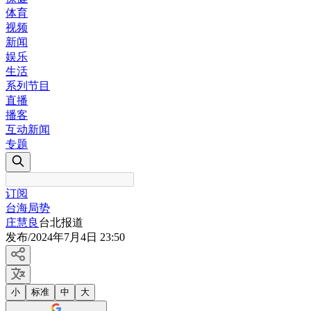
体育
视频
新闻
娱乐
生活
系列节目
直播
播客
互动新闻
专题
订阅
台海局势
庄慧良
台北报道
发布
/
2024年7月4日 23:50
小
标准
中
大