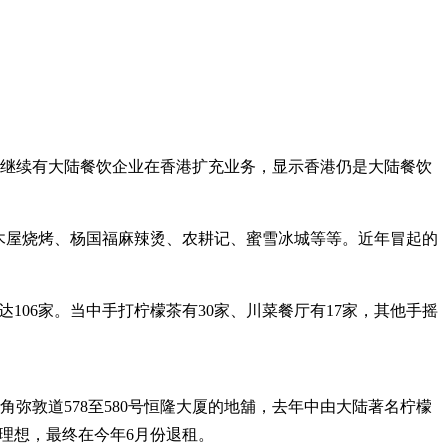
月继续有大陆餐饮企业在香港扩充业务，显示香港仍是大陆餐饮
木屋烧烤、杨国福麻辣烫、农耕记、蜜雪冰城等等。近年冒起的
达106家。当中手打柠檬茶有30家、川菜餐厅有17家，其他手摇
弥敦道578至580号恒隆大厦的地舖，去年中由大陆著名柠檬
不理想，最终在今年6月份退租。