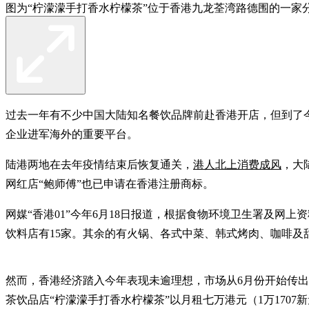
图为“柠濛濛手打香水柠檬茶”位于香港九龙荃湾路德围的一家
过去一年有不少中国大陆知名餐饮品牌前赴香港开店，但到了
企业进军海外的重要平台。
陆港两地在去年疫情结束后恢复通关，
港人北上消费成风
，大
网红店“鲍师傅”也已申请在香港注册商标。
网媒“香港01”今年6月18日报道，根据食物环境卫生署及网上
饮料店有15家。其余的有火锅、各式中菜、韩式烤肉、咖啡及
然而，香港经济踏入今年表现未逾理想，市场从6月份开始传出
茶饮品店“柠濛濛手打香水柠檬茶”以月租七万港元（1万1707