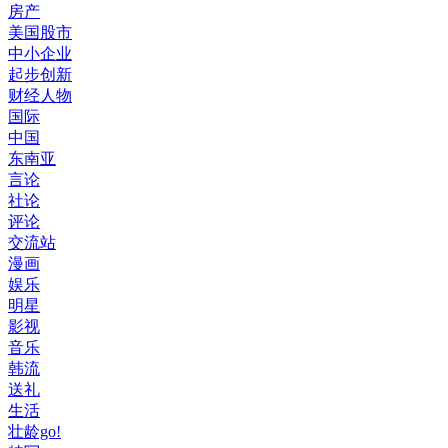
房产
美国股市
中小企业
起步创新
财经人物
国际
中国
东南亚
言论
社论
评论
交流站
漫画
娱乐
明星
影视
音乐
韩流
送礼
生活
壮龄go!