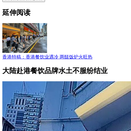
延伸阅读
香港特稿：香港餐饮业遇冷 两餸饭炉火旺热
大陆赴港餐饮品牌水土不服纷结业