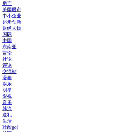
房产
美国股市
中小企业
起步创新
财经人物
国际
中国
东南亚
言论
社论
评论
交流站
漫画
娱乐
明星
影视
音乐
韩流
送礼
生活
壮龄go!