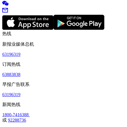
热线
新报业媒体总机
63196319
订阅热线
63883838
早报广告联系
63196319
新闻热线
1800-7416388
或
92288736