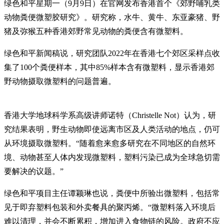
绿色和平星期一（9月9日）在官网发布香港首个《郊野哺乳类
动物粪便微塑胶研究》。研究称，水牛、黄牛、东亚豪猪、野
猪及弥猴五种香港郊野常见动物的粪便含有微塑料。
绿色和平新闻稿说，研究团队2022年在香港七个郊区采样点收
集了100个粪便样本，其中85%样本含有微塑料，显示香港郊
野动物摄取微塑料的问题普遍。
香港大学地球科学系高级讲师诺特（Christelle Not）认为，研
究结果表明，野生动物即使远离市区及人类活动的地点，仍可
从环境摄取微塑料。“随着愈来愈多研究在不同地区的自然环
境、动物甚至人体内发现微塑料，塑料污染已成为全球急切需
要解决的议题。”
绿色和平项目主任谭颖琳也说，粪便中所验出微塑料，包括常
见于即弃塑料包装和外卖餐具的聚丙烯。“微塑料落入环境后
难以清理，并会不断累积，增加进入食物链的风险。政府不应