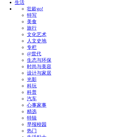
生活
壮龄go!
特写
美食
旅行
文化艺术
人文史地
专栏
@世代
生态与环保
时尚与美容
设计与家居
光影
科玩
科普
汽车
心事家事
精选
特辑
早报校园
热门