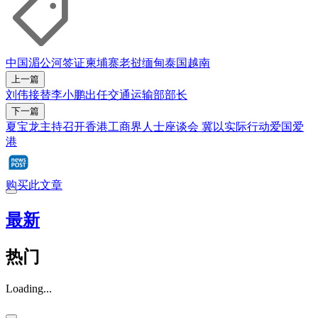
中国
湄公河
签证
柬埔寨
老挝
缅甸
泰国
越南
上一篇
刘伟接替李小鹏出任交通运输部部长
下一篇
夏宝龙主持召开香港工商界人士座谈会 冀以实际行动爱国爱
港
购买此文章
最新
热门
Loading...