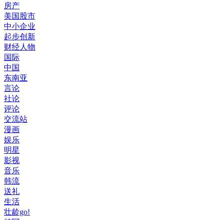
房产
美国股市
中小企业
起步创新
财经人物
国际
中国
东南亚
言论
社论
评论
交流站
漫画
娱乐
明星
影视
音乐
韩流
送礼
生活
壮龄go!