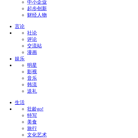
中小企业
起步创新
财经人物
言论
社论
评论
交流站
漫画
娱乐
明星
影视
音乐
韩流
送礼
生活
壮龄go!
特写
美食
旅行
文化艺术