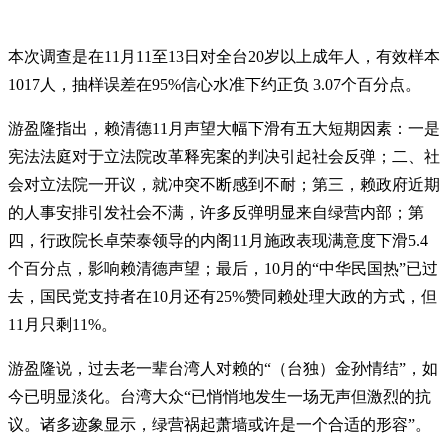
本次调查是在11月11至13日对全台20岁以上成年人，有效样本
1017人，抽样误差在95%信心水准下约正负 3.07个百分点。
游盈隆指出，赖清德11月声望大幅下滑有五大短期因素：一是
宪法法庭对于立法院改革释宪案的判决引起社会反弹；二、社
会对立法院一开议，就冲突不断感到不耐；第三，赖政府近期
的人事安排引发社会不满，许多反弹明显来自绿营内部；第
四，行政院长卓荣泰领导的内阁11月施政表现满意度下滑5.4
个百分点，影响赖清德声望；最后，10月的“中华民国热”已过
去，国民党支持者在10月还有25%赞同赖处理大政的方式，但
11月只剩11%。
游盈隆说，过去老一辈台湾人对赖的“（台独）金孙情结”，如
今已明显淡化。台湾大众“已悄悄地发生一场无声但激烈的抗
议。诸多迹象显示，绿营祸起萧墙或许是一个合适的形容”。