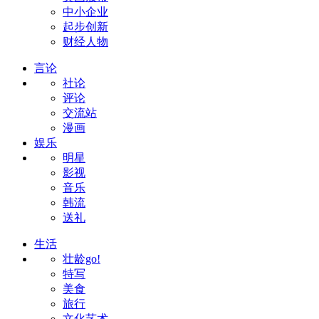
中小企业
起步创新
财经人物
言论
社论
评论
交流站
漫画
娱乐
明星
影视
音乐
韩流
送礼
生活
壮龄go!
特写
美食
旅行
文化艺术