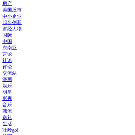
房产
美国股市
中小企业
起步创新
财经人物
国际
中国
东南亚
言论
社论
评论
交流站
漫画
娱乐
明星
影视
音乐
韩流
送礼
生活
壮龄go!