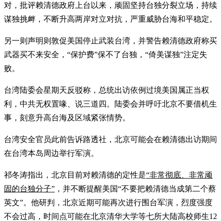
对，批评赖清德政府上台以来，顽固坚持台独分裂立场，持续
谋独挑衅，不断升高两岸对立对抗，严重威胁台海和平稳定。
另一则声明则敦促美国停止武装台湾，并警告赖清德政府称买
武器买不来安全，“保护费”保不了台独，“倚美谋独”注定失
败。
台湾陆委会星期天反驳称，总统出访依例过境美国属正当权
利，中共无权置喙、说三道四。陆委会并呼吁北京不要借机生
事，刻意升高台海及区域紧张情势。
台湾安全官员此前告诉路透社，北京可能会在赖清德出访期间
在台湾本岛周边举行军演。
祁冬涛指出，北京目前对赖清德的定性是
“非常彻底、非常顽
固的台独分子”
，并不断提醒美国“不要把赖清德当成第二个蔡
英文”。他研判，北京近期可能再次进行围台军演，烈度强度
不会过高，时间点可能在北京清华大学等七所大陆高校师生12