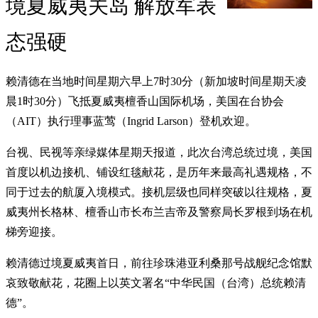
境夏威夷关岛 解放军表
态强硬
赖清德在当地时间星期六早上7时30分（新加坡时间星期天凌
晨1时30分）飞抵夏威夷檀香山国际机场，美国在台协会
（AIT）执行理事蓝莺（Ingrid Larson）登机欢迎。
台视、民视等亲绿媒体星期天报道，此次台湾总统过境，美国
首度以机边接机、铺设红毯献花，是历年来最高礼遇规格，不
同于过去的航厦入境模式。接机层级也同样突破以往规格，夏
威夷州长格林、檀香山市长布兰吉帝及警察局长罗根到场在机
梯旁迎接。
赖清德过境夏威夷首日，前往珍珠港亚利桑那号战舰纪念馆默
哀致敬献花，花圈上以英文署名“中华民国（台湾）总统赖清
德”。