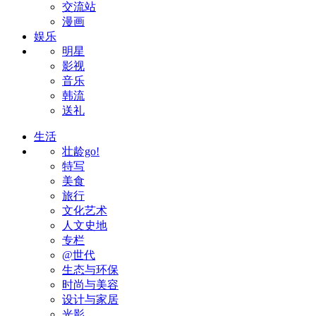
交流站
漫画
娱乐
明星
影视
音乐
韩流
送礼
生活
壮龄go!
特写
美食
旅行
文化艺术
人文史地
专栏
@世代
生态与环保
时尚与美容
设计与家居
光影