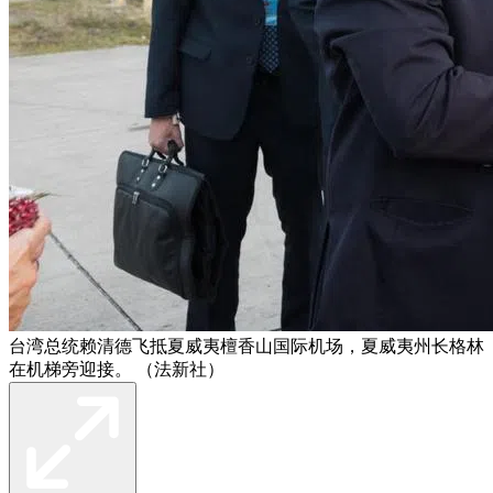
台湾总统赖清德飞抵夏威夷檀香山国际机场，夏威夷州长格林
在机梯旁迎接。 （法新社）