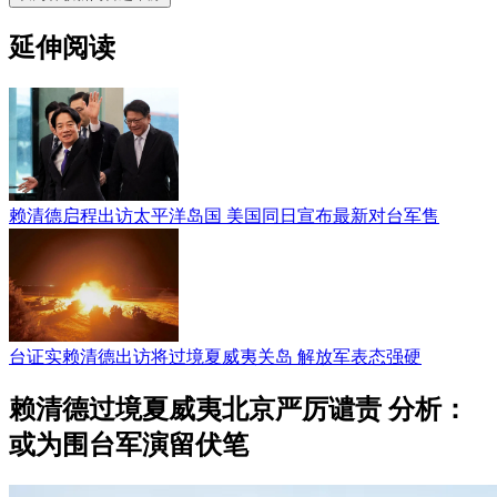
延伸阅读
赖清德启程出访太平洋岛国 美国同日宣布最新对台军售
台证实赖清德出访将过境夏威夷关岛 解放军表态强硬
赖清德过境夏威夷北京严厉谴责 分析：
或为围台军演留伏笔