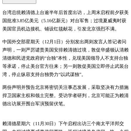
台湾总统赖清德上台逾半年后首度出访，上周末启程前夕获美
国批准3.85亿美元（5.16亿新元）对台军售；过境夏威夷时获
美国官员机边接机、铺设红毯献花，引发北京强烈不满。
中国外交部星期天（12月1日）分别发出两则发言人答记者问
声明，一则严厉谴责美国安排赖清德过境，敦促华盛顿认清赖
清德和民进党政府的“台独”本性，兑现美国领导人不支持台独
等承诺，停止美台官方往来；另一则敦促美国立即停止武装台
湾，停止纵容支持台独势力“以武谋独”。
两份声明并预告北京将密切关注事态发展，采取坚决有力措施
捍卫国家主权和领土完整。受访学者研判，北京可能正为赖清
德出访展开围台军演预留伏笔。
赖清德星期六（11月30日）下午启程出访三个南太平洋邦交