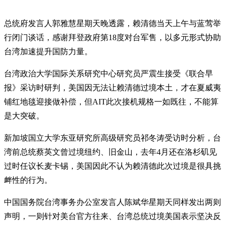
总统府发言人郭雅慧星期天晚透露，赖清德当天上午与蓝莺举
行闭门谈话，感谢拜登政府第18度对台军售，以多元形式协助
台湾加速提升国防力量。
台湾政治大学国际关系研究中心研究员严震生接受《联合早
报》采访时研判，美国因无法让赖清德过境本土，才在夏威夷
铺红地毯迎接做补偿，但AIT此次接机规格一如既往，不能算
是大突破。
新加坡国立大学东亚研究所高级研究员祁冬涛受访时分析，台
湾前总统蔡英文曾过境纽约、旧金山，去年4月还在洛杉矶见
过时任议长麦卡锡，美国因此不认为赖清德此次过境是很具挑
衅性的行为。
中国国务院台湾事务办公室发言人陈斌华星期天同样发出两则
声明，一则针对美台官方往来、台湾总统过境美国表示坚决反