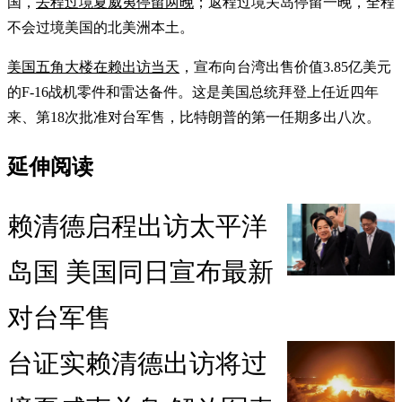
国，
去程过境夏威夷停留两晚
；返程过境关岛停留一晚，全程
不会过境美国的北美洲本土。
美国五角大楼在赖出访当天
，宣布向台湾出售价值3.85亿美元
的F-16战机零件和雷达备件。这是美国总统拜登上任近四年
来、第18次批准对台军售，比特朗普的第一任期多出八次。
延伸阅读
赖清德启程出访太平洋
岛国 美国同日宣布最新
对台军售
台证实赖清德出访将过