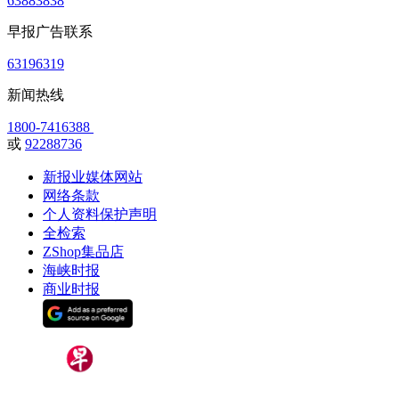
63883838
早报广告联系
63196319
新闻热线
1800-7416388
或
92288736
新报业媒体网站
网络条款
个人资料保护声明
全检索
ZShop集品店
海峡时报
商业时报