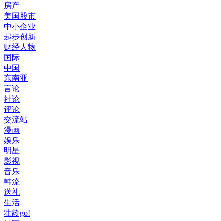
房产
美国股市
中小企业
起步创新
财经人物
国际
中国
东南亚
言论
社论
评论
交流站
漫画
娱乐
明星
影视
音乐
韩流
送礼
生活
壮龄go!