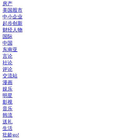
房产
美国股市
中小企业
起步创新
财经人物
国际
中国
东南亚
言论
社论
评论
交流站
漫画
娱乐
明星
影视
音乐
韩流
送礼
生活
壮龄go!