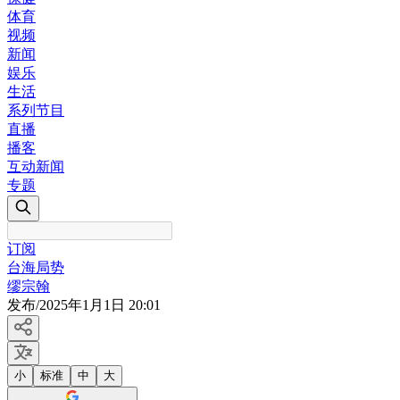
体育
视频
新闻
娱乐
生活
系列节目
直播
播客
互动新闻
专题
订阅
台海局势
缪宗翰
发布
/
2025年1月1日 20:01
小
标准
中
大