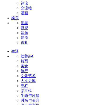
评论
交流站
漫画
娱乐
明星
影视
音乐
韩流
送礼
生活
壮龄go!
特写
美食
旅行
文化艺术
人文史地
专栏
@世代
生态与环保
时尚与美容