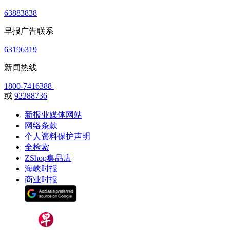
63883838
早报广告联系
63196319
新闻热线
1800-7416388
或
92288736
新报业媒体网站
网络条款
个人资料保护声明
全检索
ZShop集品店
海峡时报
商业时报