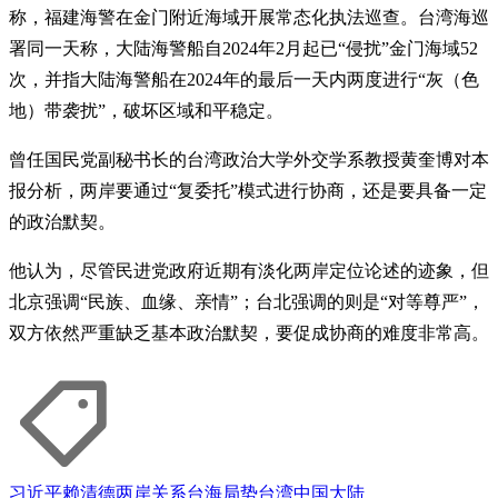
称，福建海警在金门附近海域开展常态化执法巡查。台湾海巡
署同一天称，大陆海警船自2024年2月起已“侵扰”金门海域52
次，并指大陆海警船在2024年的最后一天内两度进行“灰（色
地）带袭扰”，破坏区域和平稳定。
曾任国民党副秘书长的台湾政治大学外交学系教授黄奎博对本
报分析，两岸要通过“复委托”模式进行协商，还是要具备一定
的政治默契。
他认为，尽管民进党政府近期有淡化两岸定位论述的迹象，但
北京强调“民族、血缘、亲情”；台北强调的则是“对等尊严”，
双方依然严重缺乏基本政治默契，要促成协商的难度非常高。
习近平
赖清德
两岸关系
台海局势
台湾
中国大陆