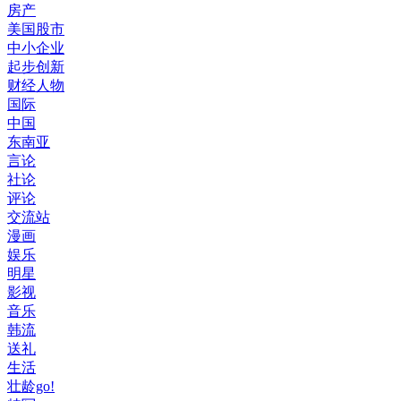
房产
美国股市
中小企业
起步创新
财经人物
国际
中国
东南亚
言论
社论
评论
交流站
漫画
娱乐
明星
影视
音乐
韩流
送礼
生活
壮龄go!