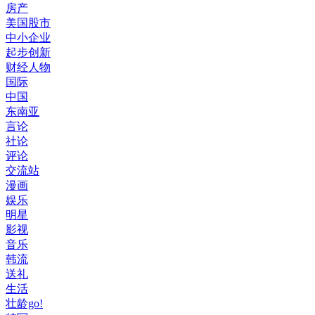
房产
美国股市
中小企业
起步创新
财经人物
国际
中国
东南亚
言论
社论
评论
交流站
漫画
娱乐
明星
影视
音乐
韩流
送礼
生活
壮龄go!