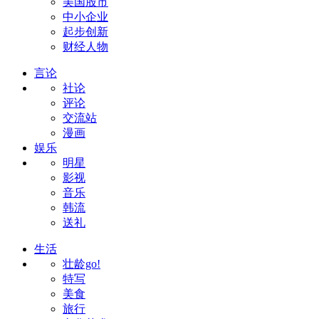
美国股市
中小企业
起步创新
财经人物
言论
社论
评论
交流站
漫画
娱乐
明星
影视
音乐
韩流
送礼
生活
壮龄go!
特写
美食
旅行