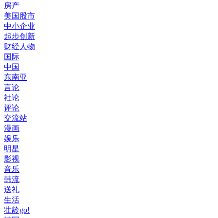
房产
美国股市
中小企业
起步创新
财经人物
国际
中国
东南亚
言论
社论
评论
交流站
漫画
娱乐
明星
影视
音乐
韩流
送礼
生活
壮龄go!