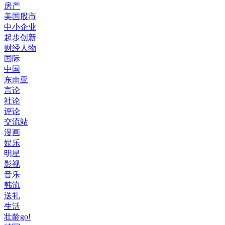
房产
美国股市
中小企业
起步创新
财经人物
国际
中国
东南亚
言论
社论
评论
交流站
漫画
娱乐
明星
影视
音乐
韩流
送礼
生活
壮龄go!