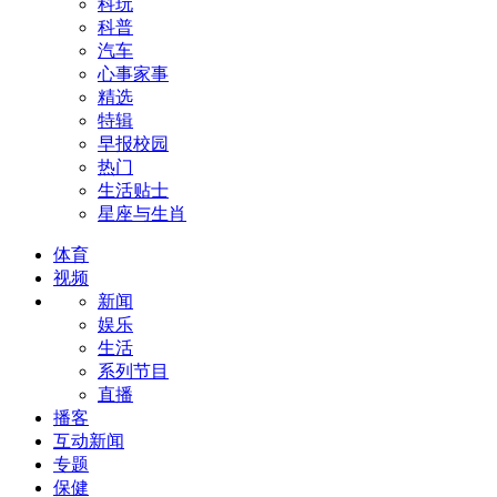
科玩
科普
汽车
心事家事
精选
特辑
早报校园
热门
生活贴士
星座与生肖
体育
视频
新闻
娱乐
生活
系列节目
直播
播客
互动新闻
专题
保健