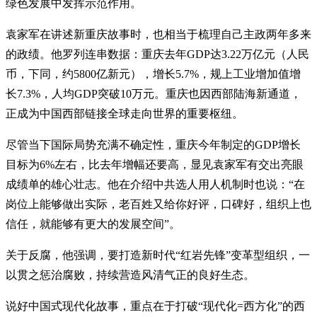
绿色发展中发挥示范作用。
袁家军在讲述新重庆故事时，也相当于梳理自己主政两年多来
的政绩。他罗列连串数据：重庆去年GDP达3.22万亿元（人民
币，下同，约5800亿新元），增长5.7%，规上工业增加值增
长7.3%，人均GDP突破10万元。重庆也因西部陆海新通道，
正成为中国西部链接全球走向世界的重要枢纽。
尽管当下国际局势充满不确定性，重庆今年制定的GDP增长
目标为6%左右，比去年增幅还要高，显见袁家军有交出亮眼
成绩单的雄心壮志。他在介绍中共选人用人机制时也说：“在
岗位上能够做出实际，老百姓又给你好评，口碑好，组织上也
信任，就能够有更大的发展空间”。
关于反腐，他强调，要打造新时代“红岩先锋”变革型组织，一
以贯之惩治腐败，持续营造风清气正的良好生态。
说好中国式现代化故事，重点在于打破“现代化=西方化”的西