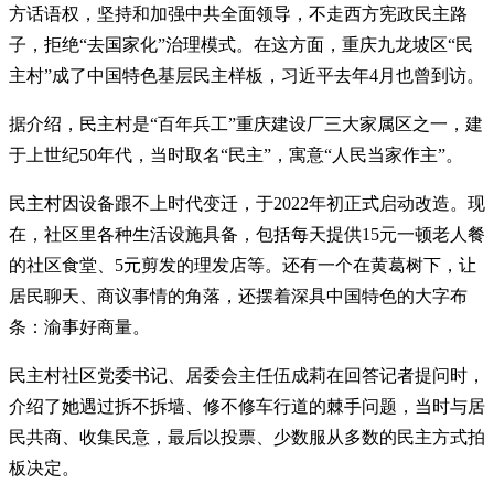
方话语权，坚持和加强中共全面领导，不走西方宪政民主路
子，拒绝“去国家化”治理模式。在这方面，重庆九龙坡区“民
主村”成了中国特色基层民主样板，习近平去年4月也曾到访。
据介绍，民主村是“百年兵工”重庆建设厂三大家属区之一，建
于上世纪50年代，当时取名“民主”，寓意“人民当家作主”。
民主村因设备跟不上时代变迁，于2022年初正式启动改造。现
在，社区里各种生活设施具备，包括每天提供15元一顿老人餐
的社区食堂、5元剪发的理发店等。还有一个在黄葛树下，让
居民聊天、商议事情的角落，还摆着深具中国特色的大字布
条：渝事好商量。
民主村社区党委书记、居委会主任伍成莉在回答记者提问时，
介绍了她遇过拆不拆墙、修不修车行道的棘手问题，当时与居
民共商、收集民意，最后以投票、少数服从多数的民主方式拍
板决定。