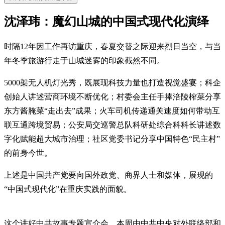
沈泽玮：魔幻山城的中国式现代化演绎
时隔12年因工作再访重庆，春夏交替之际迎来烈日当空，与当
年冬季旅游行走于山城迷雾的印象截然不同。
5000架无人机灯光秀，既展现科技力量也打造视觉盛宴；科企
创始人讲述营商环境不断优化；村委会主任手捧涪陵榨菜分享
东方酱腌菜“走出去”成果；火车司机传递通关速度如何带动互
联互通跨境贸易；公安局交巡警总队科研处综合科科长讲述数
字化赋能超大城市治理；社区党委书记分享中国特色“民主村”
的前身今世。
上述是中国共产党要向国外政党、商界人士和媒体，展现的
“中国式现代化”在重庆实践的面貌。
这个讲好中共故事专题宣介会，本周由中共中央对外联络部和