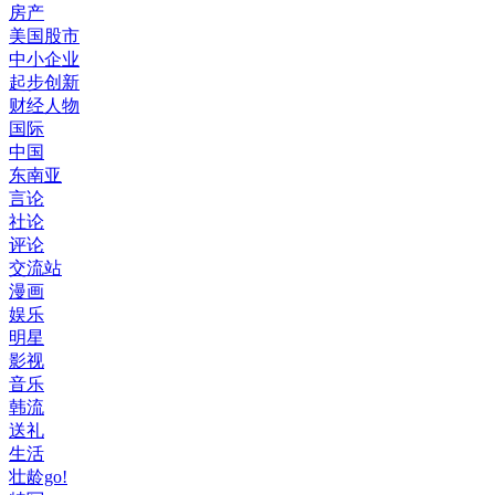
房产
美国股市
中小企业
起步创新
财经人物
国际
中国
东南亚
言论
社论
评论
交流站
漫画
娱乐
明星
影视
音乐
韩流
送礼
生活
壮龄go!