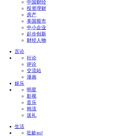
中国财经
投资理财
房产
美国股市
中小企业
起步创新
财经人物
言论
社论
评论
交流站
漫画
娱乐
明星
影视
音乐
韩流
送礼
生活
壮龄go!