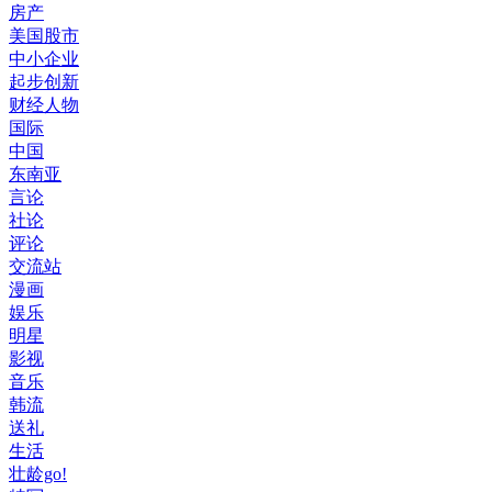
房产
美国股市
中小企业
起步创新
财经人物
国际
中国
东南亚
言论
社论
评论
交流站
漫画
娱乐
明星
影视
音乐
韩流
送礼
生活
壮龄go!