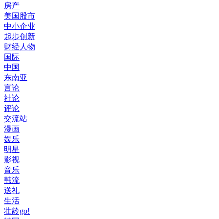
房产
美国股市
中小企业
起步创新
财经人物
国际
中国
东南亚
言论
社论
评论
交流站
漫画
娱乐
明星
影视
音乐
韩流
送礼
生活
壮龄go!