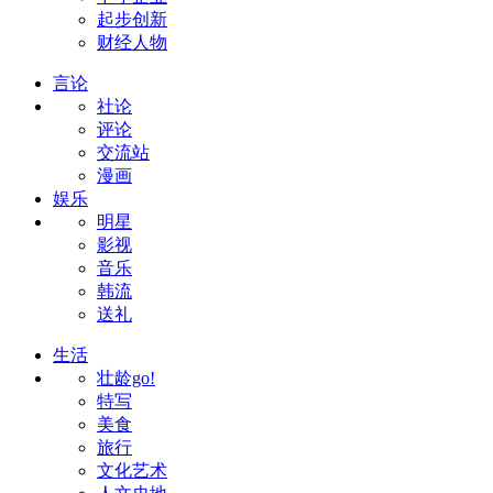
起步创新
财经人物
言论
社论
评论
交流站
漫画
娱乐
明星
影视
音乐
韩流
送礼
生活
壮龄go!
特写
美食
旅行
文化艺术