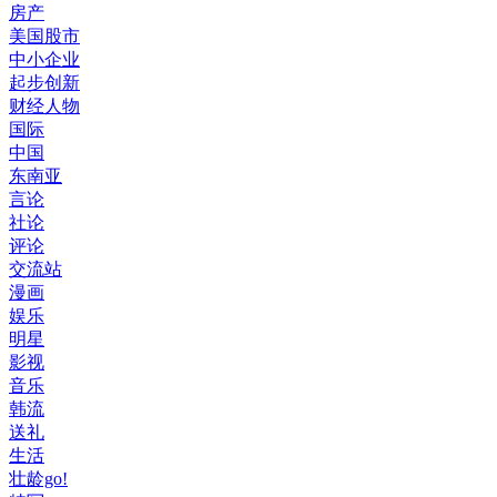
房产
美国股市
中小企业
起步创新
财经人物
国际
中国
东南亚
言论
社论
评论
交流站
漫画
娱乐
明星
影视
音乐
韩流
送礼
生活
壮龄go!