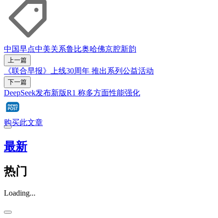
中国早点
中美关系
鲁比奥
哈佛
京腔新韵
上一篇
《联合早报》上线30周年 推出系列公益活动
下一篇
DeepSeek发布新版R1 称多方面性能强化
购买此文章
最新
热门
Loading...