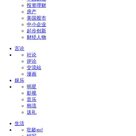
投资理财
房产
美国股市
中小企业
起步创新
财经人物
言论
社论
评论
交流站
漫画
娱乐
明星
影视
音乐
韩流
送礼
生活
壮龄go!