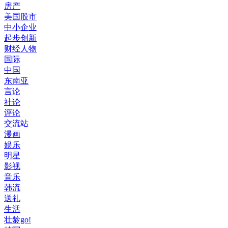
房产
美国股市
中小企业
起步创新
财经人物
国际
中国
东南亚
言论
社论
评论
交流站
漫画
娱乐
明星
影视
音乐
韩流
送礼
生活
壮龄go!