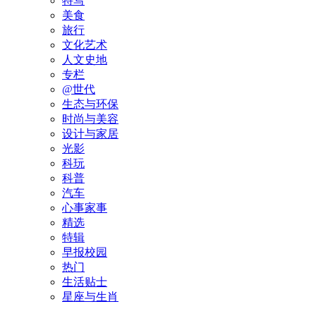
特写
美食
旅行
文化艺术
人文史地
专栏
@世代
生态与环保
时尚与美容
设计与家居
光影
科玩
科普
汽车
心事家事
精选
特辑
早报校园
热门
生活贴士
星座与生肖