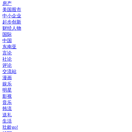
房产
美国股市
中小企业
起步创新
财经人物
国际
中国
东南亚
言论
社论
评论
交流站
漫画
娱乐
明星
影视
音乐
韩流
送礼
生活
壮龄go!