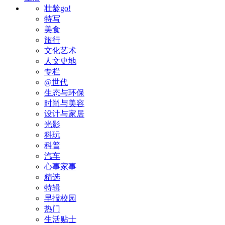
壮龄go!
特写
美食
旅行
文化艺术
人文史地
专栏
@世代
生态与环保
时尚与美容
设计与家居
光影
科玩
科普
汽车
心事家事
精选
特辑
早报校园
热门
生活贴士