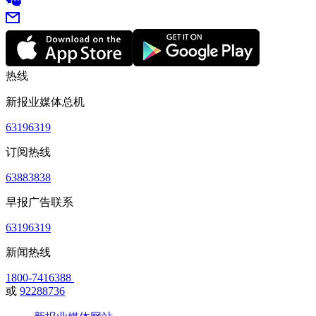
热线
新报业媒体总机
63196319
订阅热线
63883838
早报广告联系
63196319
新闻热线
1800-7416388
或
92288736