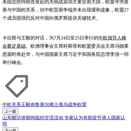
美国总统特朗普发起的关税战震动主要贸易大国，欧盟寻求改
善与中国的关系，但中欧贸易争端并未出现缓和迹象，欧盟27
个成员国强烈反对中国向俄罗斯提供关键技术。
卡拉斯与王毅的对话，为7月24日至25日举行的
中欧领导人峰
会奠定基础
。欧洲理事会主席科斯塔和欧盟委员会主席冯德莱
恩届时将赴华，与中国国家主席习近平和国务院总理李强一同
举行峰会。
中欧关系
王毅
布鲁塞尔
稀土
俄乌战争
欧盟
上一篇
山东舰访港期间组织交流活动 专家认为有助提升港人国家认
同
下一篇