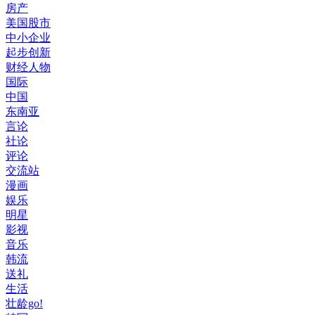
房产
美国股市
中小企业
起步创新
财经人物
国际
中国
东南亚
言论
社论
评论
交流站
漫画
娱乐
明星
影视
音乐
韩流
送礼
生活
壮龄go!