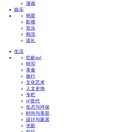
漫画
娱乐
明星
影视
音乐
韩流
送礼
生活
壮龄go!
特写
美食
旅行
文化艺术
人文史地
专栏
@世代
生态与环保
时尚与美容
设计与家居
光影
科玩