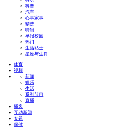
科普
汽车
心事家事
精选
特辑
早报校园
热门
生活贴士
星座与生肖
体育
视频
新闻
娱乐
生活
系列节目
直播
播客
互动新闻
专题
保健