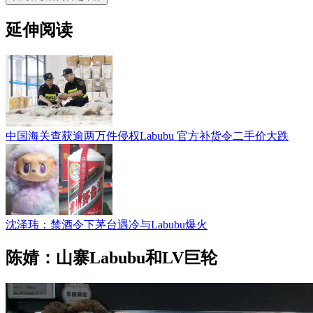
延伸阅读
中国海关查获逾两万件侵权Labubu 官方补货令二手价大跌
沈泽玮：禁酒令下茅台遇冷与Labubu爆火
陈婧：山寨Labubu和LV巨轮