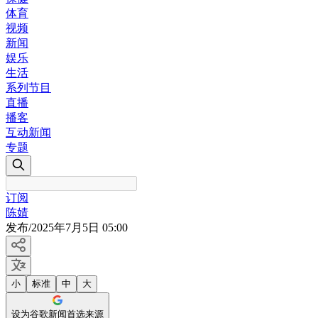
体育
视频
新闻
娱乐
生活
系列节目
直播
播客
互动新闻
专题
订阅
陈婧
发布
/
2025年7月5日 05:00
小
标准
中
大
设为谷歌新闻首选来源