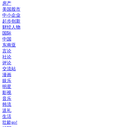
房产
美国股市
中小企业
起步创新
财经人物
国际
中国
东南亚
言论
社论
评论
交流站
漫画
娱乐
明星
影视
音乐
韩流
送礼
生活
壮龄go!