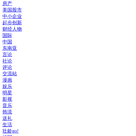
房产
美国股市
中小企业
起步创新
财经人物
国际
中国
东南亚
言论
社论
评论
交流站
漫画
娱乐
明星
影视
音乐
韩流
送礼
生活
壮龄go!