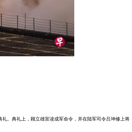
军典礼。典礼上，顾立雄宣读成军命令，并在陆军司令吕坤修上将