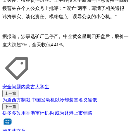
文关怀、模糊责任边界。华中科技大学新闻与信息传播学院教
授曹林在个人公众号上批评：“‘溺亡’两字，写满了相关通报
讳掩事实、淡化责任、模糊焦点、误导公众的小心机。”
据报道，涉事选矿厂已停产。中金黄金星期四开盘后，股价一
度大跌超7%，全天收低4.41%。
安全问题
内蒙古
大学生
上一篇
为避西方制裁 中国发动机以冷却装置名义输俄
下一篇
拼多多改用香港审计机构 或为赴港上市铺路
购买此文章