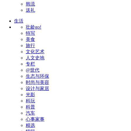
韩流
送礼
生活
壮龄go!
特写
美食
旅行
文化艺术
人文史地
专栏
@世代
生态与环保
时尚与美容
设计与家居
光影
科玩
科普
汽车
心事家事
精选