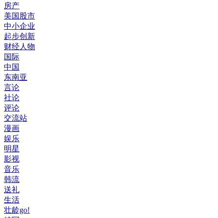
房产
美国股市
中小企业
起步创新
财经人物
国际
中国
东南亚
言论
社论
评论
交流站
漫画
娱乐
明星
影视
音乐
韩流
送礼
生活
壮龄go!