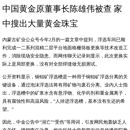
中国黄金原董事长陈雄伟被查 家
中搜出大量黄金珠宝
内蒙古矿业公众号今年2月的一篇文章中提到，浮选车间已顺
利完成一二系列混精二层平台地面格栅筛板更换等技术改造工
作，消除现场安全隐患。而网传聊天记录则显示，此次更换实
际上是局部更换，没有对全部焊缝做无损测试。
公开资料显示，铜钼矿浮选槽是一种用于铜钼矿浮选分离的关
键设备，通过泡沫浮选法将有用矿物与废石分离。业内人士指
出，浮选槽中的矿浆水含有悬浮物、化学药剂和重金属离子，
具有腐蚀性和高温风险，“人掉进浮选槽，基本没有生还的希
望。”
因此，中金公告中“溺亡”“受伤”等用词，引发网民炮轰缺乏人