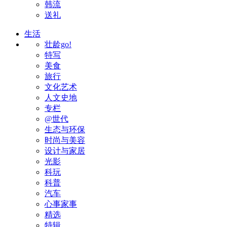
韩流
送礼
生活
壮龄go!
特写
美食
旅行
文化艺术
人文史地
专栏
@世代
生态与环保
时尚与美容
设计与家居
光影
科玩
科普
汽车
心事家事
精选
特辑