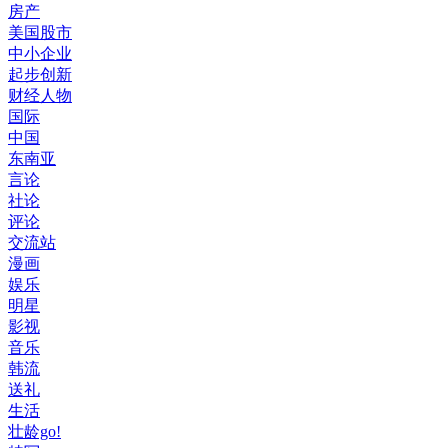
房产
美国股市
中小企业
起步创新
财经人物
国际
中国
东南亚
言论
社论
评论
交流站
漫画
娱乐
明星
影视
音乐
韩流
送礼
生活
壮龄go!