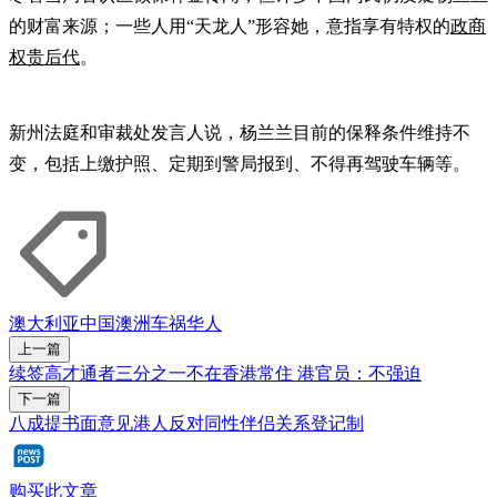
的财富来源；一些人用“天龙人”形容她，意指享有特权的
政商
权贵后代
。
新州法庭和审裁处发言人说，杨兰兰目前的保释条件维持不
变，包括上缴护照、定期到警局报到、不得再驾驶车辆等。
澳大利亚
中国
澳洲
车祸
华人
上一篇
续签高才通者三分之一不在香港常住 港官员：不强迫
下一篇
八成提书面意见港人反对同性伴侣关系登记制
购买此文章