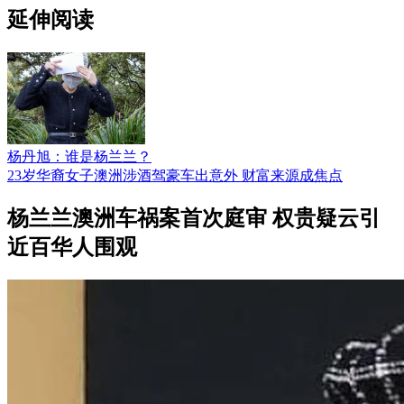
延伸阅读
杨丹旭：谁是杨兰兰？
23岁华裔女子澳洲涉酒驾豪车出意外 财富来源成焦点
杨兰兰澳洲车祸案首次庭审 权贵疑云引
近百华人围观