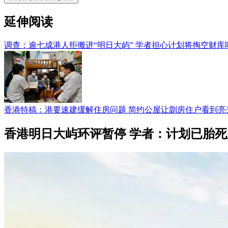
延伸阅读
调查：逾七成港人拒搬进“明日大屿” 学者担心计划将掏空财库
香港特稿：港要速建缓解住房问题 简约公屋让劏房住户看到亮
香港明日大屿环评暂停 学者：计划已胎死