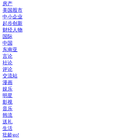
房产
美国股市
中小企业
起步创新
财经人物
国际
中国
东南亚
言论
社论
评论
交流站
漫画
娱乐
明星
影视
音乐
韩流
送礼
生活
壮龄go!