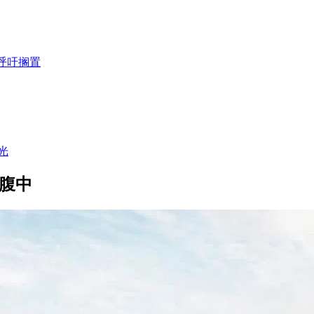
呼吁搁置
光
腹中