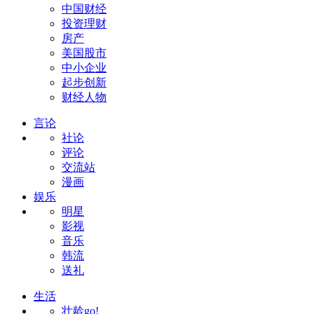
中国财经
投资理财
房产
美国股市
中小企业
起步创新
财经人物
言论
社论
评论
交流站
漫画
娱乐
明星
影视
音乐
韩流
送礼
生活
壮龄go!