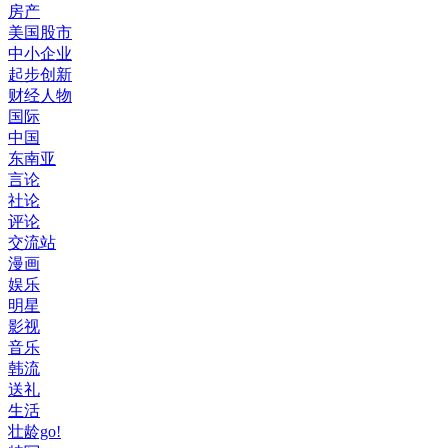
房产
美国股市
中小企业
起步创新
财经人物
国际
中国
东南亚
言论
社论
评论
交流站
漫画
娱乐
明星
影视
音乐
韩流
送礼
生活
壮龄go!