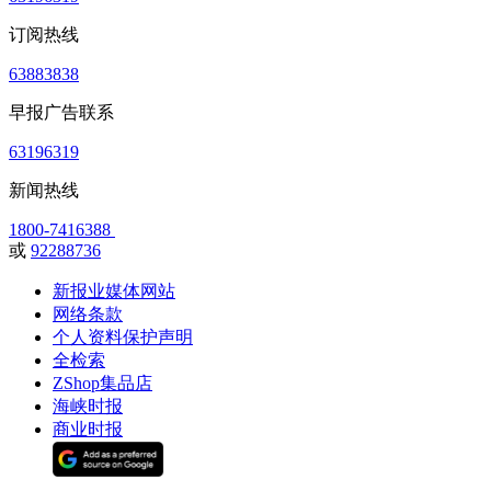
订阅热线
63883838
早报广告联系
63196319
新闻热线
1800-7416388
或
92288736
新报业媒体网站
网络条款
个人资料保护声明
全检索
ZShop集品店
海峡时报
商业时报