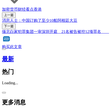
加密货币
财经看点
香港
上一篇
消息人士：中国订购了至少10船阿根廷大豆
下一篇
缅北白家犯罪集团一审深圳开庭 21名被告被控12项罪名
购买此文章
最新
热门
Loading...
更多消息