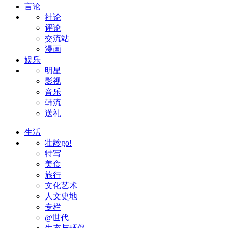
言论
社论
评论
交流站
漫画
娱乐
明星
影视
音乐
韩流
送礼
生活
壮龄go!
特写
美食
旅行
文化艺术
人文史地
专栏
@世代