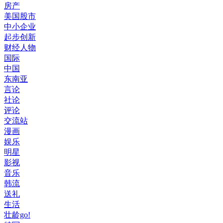
房产
美国股市
中小企业
起步创新
财经人物
国际
中国
东南亚
言论
社论
评论
交流站
漫画
娱乐
明星
影视
音乐
韩流
送礼
生活
壮龄go!