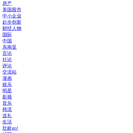
房产
美国股市
中小企业
起步创新
财经人物
国际
中国
东南亚
言论
社论
评论
交流站
漫画
娱乐
明星
影视
音乐
韩流
送礼
生活
壮龄go!