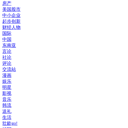
房产
美国股市
中小企业
起步创新
财经人物
国际
中国
东南亚
言论
社论
评论
交流站
漫画
娱乐
明星
影视
音乐
韩流
送礼
生活
壮龄go!