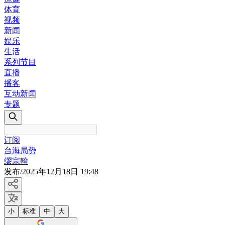
体育
视频
新闻
娱乐
生活
系列节目
直播
播客
互动新闻
专题
订阅
台海局势
缪宗翰
发布
/
2025年12月18日 19:48
小
标准
中
大