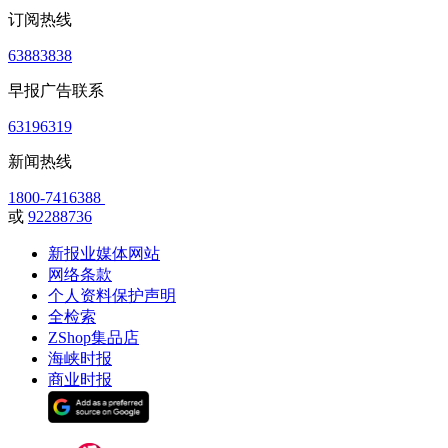
订阅热线
63883838
早报广告联系
63196319
新闻热线
1800-7416388
或
92288736
新报业媒体网站
网络条款
个人资料保护声明
全检索
ZShop集品店
海峡时报
商业时报