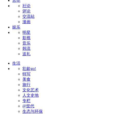
言论
社论
评论
交流站
漫画
娱乐
明星
影视
音乐
韩流
送礼
生活
壮龄go!
特写
美食
旅行
文化艺术
人文史地
专栏
@世代
生态与环保