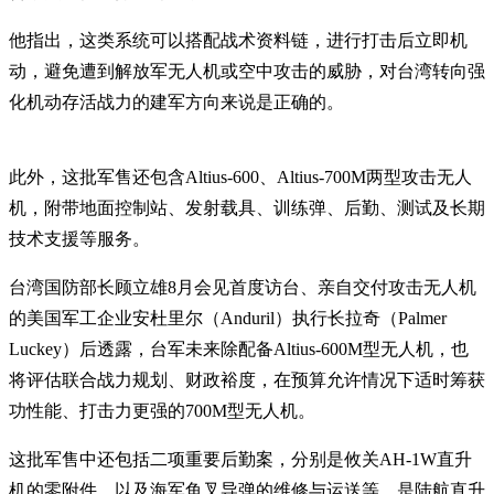
他指出，这类系统可以搭配战术资料链，进行打击后立即机
动，避免遭到解放军无人机或空中攻击的威胁，对台湾转向强
化机动存活战力的建军方向来说是正确的。
此外，这批军售还包含Altius-600、Altius-700M两型攻击无人
机，附带地面控制站、发射载具、训练弹、后勤、测试及长期
技术支援等服务。
台湾国防部长顾立雄8月会见首度访台、亲自交付攻击无人机
的美国军工企业安杜里尔（Anduril）执行长拉奇（Palmer
Luckey）后透露，台军未来除配备Altius-600M型无人机，也
将评估联合战力规划、财政裕度，在预算允许情况下适时筹获
功性能、打击力更强的700M型无人机。
这批军售中还包括二项重要后勤案，分别是攸关AH-1W直升
机的零附件，以及海军鱼叉导弹的维修与运送等，是陆航直升