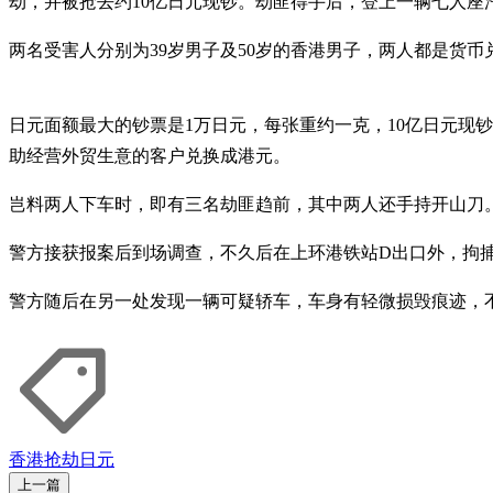
劫，并被抢去约10亿日元现钞。劫匪得手后，登上一辆七人座
两名受害人分别为39岁男子及50岁的香港男子，两人都是货
日元面额最大的钞票是1万日元，每张重约一克，10亿日元现
助经营外贸生意的客户兑换成港元。
岂料两人下车时，即有三名劫匪趋前，其中两人还手持开山刀
警方接获报案后到场调查，不久后在上环港铁站D出口外，拘
警方随后在另一处发现一辆可疑轿车，车身有轻微损毁痕迹，
香港
抢劫
日元
上一篇