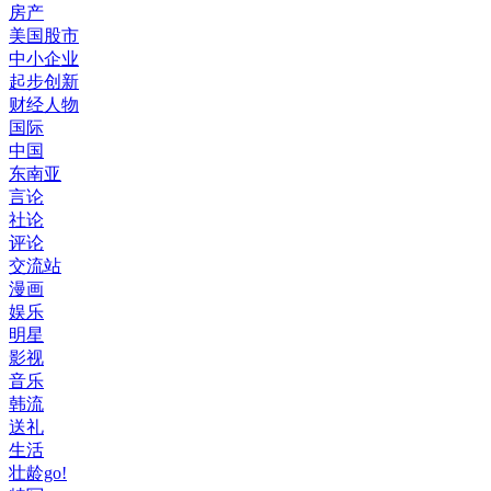
房产
美国股市
中小企业
起步创新
财经人物
国际
中国
东南亚
言论
社论
评论
交流站
漫画
娱乐
明星
影视
音乐
韩流
送礼
生活
壮龄go!