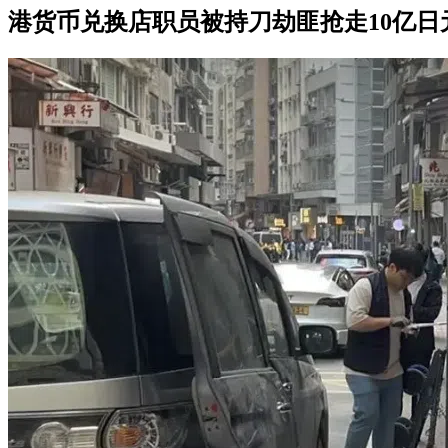
港货币兑换店职员被持刀劫匪抢走10亿日