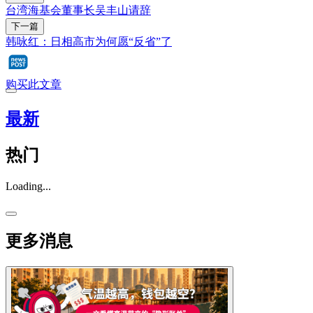
台湾海基会董事长吴丰山请辞
下一篇
韩咏红：日相高市为何愿“反省”了
购买此文章
最新
热门
Loading...
更多消息