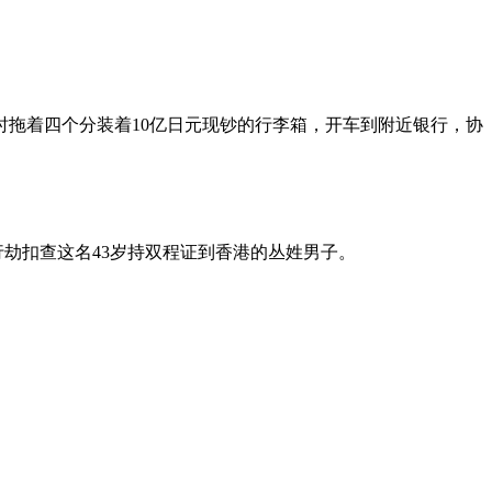
时拖着四个分装着10亿日元现钞的行李箱，开车到附近银行，协
劫扣查这名43岁持双程证到香港的丛姓男子。