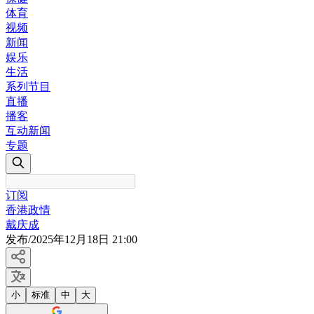
体育
视频
新闻
娱乐
生活
系列节目
直播
播客
互动新闻
专题
订阅
香港政情
戴庆成
发布
/
2025年12月18日 21:00
小
标准
中
大