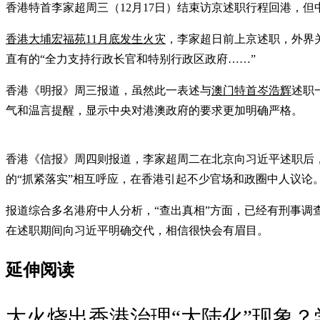
香港特首李家超周三（12月17日）结束访京述职行程回港，
香港大埔宏福苑11月底发生火灾
，李家超日前上京述职，外界
直有的“全力支持行政长官和特别行政区政府……”
香港《明报》周三报道，虽然此一表述与
澳门特首岑浩辉
述职
气和温言提醒，显示中央对港澳政府的要求更加明确严格。
香港《信报》周四则报道，李家超周二在北京向习近平述职后，
的“抓紧落实”相互呼应，在香港引起不少官场和政圈中人议论
报道综合多名港府中人分析，“查出真相”方面，已经有刑事调
在述职期间向习近平明确交代，相信很快会有眉目。
延伸阅读
大火烧出香港治理“大陆化”现象