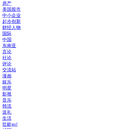
房产
美国股市
中小企业
起步创新
财经人物
国际
中国
东南亚
言论
社论
评论
交流站
漫画
娱乐
明星
影视
音乐
韩流
送礼
生活
壮龄go!