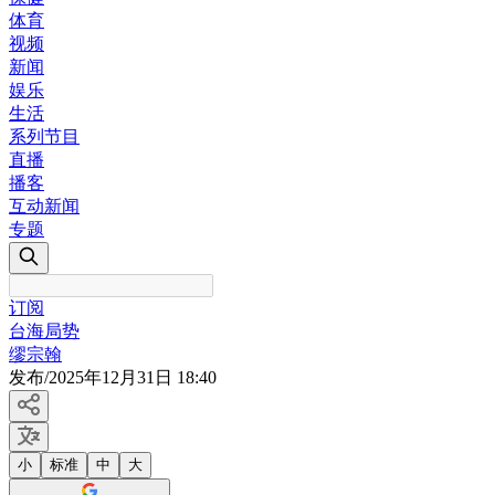
体育
视频
新闻
娱乐
生活
系列节目
直播
播客
互动新闻
专题
订阅
台海局势
缪宗翰
发布
/
2025年12月31日 18:40
小
标准
中
大