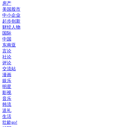
房产
美国股市
中小企业
起步创新
财经人物
国际
中国
东南亚
言论
社论
评论
交流站
漫画
娱乐
明星
影视
音乐
韩流
送礼
生活
壮龄go!