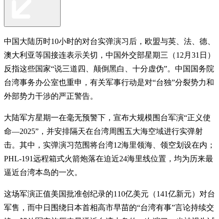
中国大陆历时10小时的对台实弹演习后，欧盟与英、法、德、
澳大利亚等国接连表示关切，中国外交部星期三（12月31日）
反指这些国家“说三道四、颠倒黑白、十分虚伪”。中国国务院
台湾事务办公室也重申，有关军事行动是对“台独”分裂势力和
外部势力干涉的严正警告。
大陆军方星期一在毫无预警下，宣布大规模围台军演“正义使
命—2025”，并安排隔天在台湾周围五大海空域进行实弹射
击。其中，实弹演习范围将台湾12海里领海、领空划设在内；
PHL-191远程箱式火箭炮落在迫近24海里线位置，均为历来最
逼近台湾本岛的一次。
这场军演正值美国批准创纪录的110亿美元（141亿新元）对台
军售，而中日围绕日本首相高市早苗的“台湾有事”言论持续交