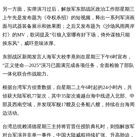
另一方面，实弹演习过后，解放军东部战区政治工作部星期三
上午先是发布题为《夺权杀招》的短视频，释出一系列军演画
面与武器装备展示和效果图；之后又发布题为《沙场风雨两岸
灯》的MV，歌词提及“引狼入室哪有好下场，倚外谋独只能
挨东风”，威吓意味浓厚。
东部战区新闻发言人海军大校李熹则在星期三下午6时宣布，
“正义使命—2025”演习已圆满完成各项任务，全面检验了部队
一体化联合作战能力。
根据台湾军方侦查数据，自星期二上午6时起的24小时内，共
侦获大陆军机77架次，其中35架次逾越台海中线进入北部、中
部及西南空域，并发现军舰17艘及公务船八艘，持续在台海周
边活动。
台湾总统赖清德星期三主持将官晋任授阶典礼时，则指解放军
对台军演并非单一事件，中国大陆威权持续扩张、升高胁迫，