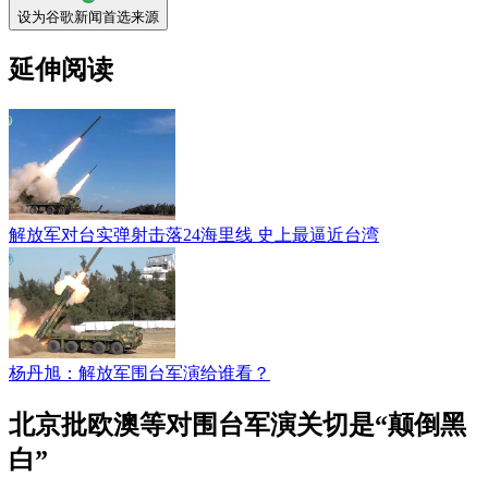
设为谷歌新闻首选来源
延伸阅读
解放军对台实弹射击落24海里线 史上最逼近台湾
杨丹旭：解放军围台军演给谁看？
北京批欧澳等对围台军演关切是“颠倒黑
白”