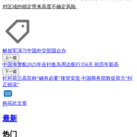
对区域的稳定带来高度不确定风险
。
解放军
演习
中国外交部
国台办
上一篇
中国海警船2025年在钓鱼岛周边航行356天 创历年新高
下一篇
针对荷兰高官称“确有必要”接管安世 中国商务部敦促荷方“纠
正错误”
购买此文章
最新
热门