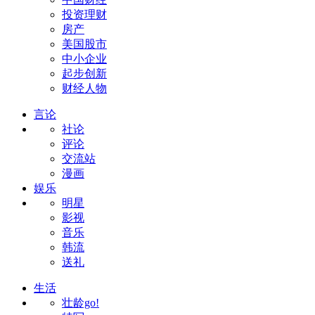
投资理财
房产
美国股市
中小企业
起步创新
财经人物
言论
社论
评论
交流站
漫画
娱乐
明星
影视
音乐
韩流
送礼
生活
壮龄go!