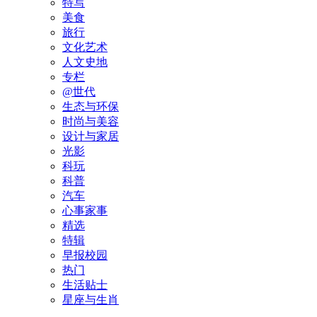
特写
美食
旅行
文化艺术
人文史地
专栏
@世代
生态与环保
时尚与美容
设计与家居
光影
科玩
科普
汽车
心事家事
精选
特辑
早报校园
热门
生活贴士
星座与生肖