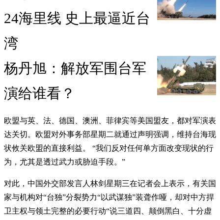
24海里线 史上最逼近台
湾
杨丹旭：解放军围台军
演给谁看？
欧盟与英、法、德国、澳洲、菲律宾等美国盟友，都对军演表
达关切。欧盟对外事务部星期二就通过声明强调，维持台海现
状攸关欧盟的直接利益。 “我们反对任何单方面改变现状的行
为，尤其是透过武力或胁迫手段。”
对此，中国外交部发言人林剑星期三在记者会上表示，有关国
家与机构对“台独”分裂势力“以武谋独”装聋作哑，却对中方捍
卫主权与领土完整的必要行动“说三道四、颠倒黑白、十分虚